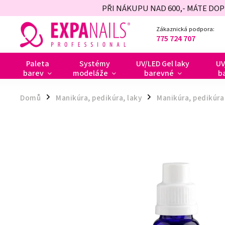
PŘI NÁKUPU NAD 600,- MÁTE DO
Zákaznická podpora:
775 724 707
Paleta
Systémy
UV/LED Gel laky
UV
barev
modeláže
barevné
b
Domů
Manikúra, pedikúra, laky
Manikúra, pedikúra 
/
/