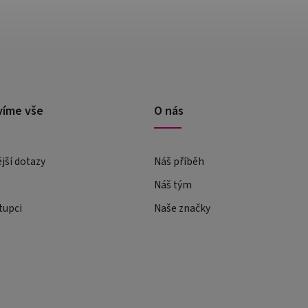
víme vše
O nás
ější dotazy
Náš příběh
Náš tým
tupci
Naše značky