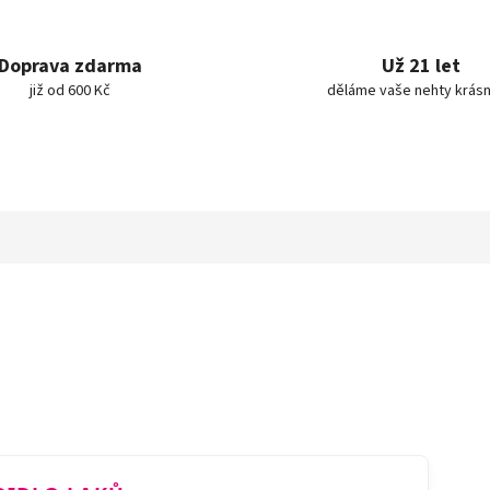
Doprava zdarma
Už 21 let
již od 600 Kč
děláme vaše nehty krásn