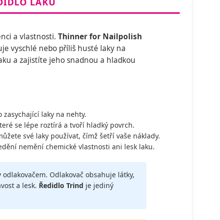
DIDLO LAKŮ
nci a vlastnosti.
Thinner for Nailpolish
je vyschlé nebo příliš husté laky na
aku a zajistíte jeho snadnou a hladkou
zasychající laky na nehty.
teré se lépe roztírá a tvoří hladký povrch.
žete své laky používat, čímž šetří vaše náklady.
dění nemění chemické vlastnosti ani lesk laku.
 odlakovačem. Odlakovač obsahuje látky,
avost a lesk.
Ředidlo Trind
je jediný