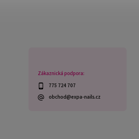
Zákaznická podpora:
775 724 707
obchod@expa-nails.cz