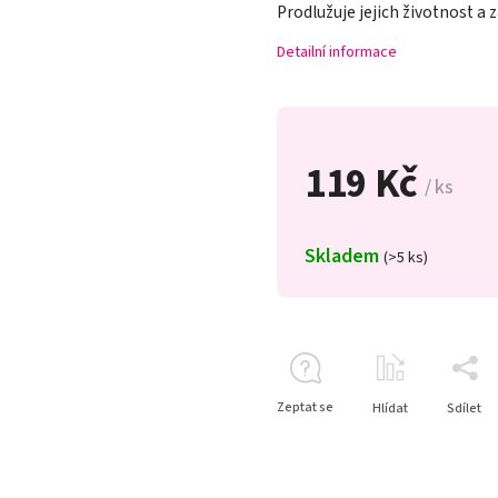
Prodlužuje jejich životnost a z
Detailní informace
119 Kč
/ ks
Skladem
(>5 ks)
Zeptat se
Hlídat
Sdílet