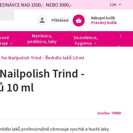
NÁVCE NAD 1500,- NEBO 3000,-.
CZK
Nákupní košík
Přihlášení
Prázdný košík
Manikúra,
Zdobe
vové
Dezinfekce,
pedikúra, laky
razít
roje
hygiena
kamín
 for Nailpolish Trind - Ředidlo laků 10 ml
Nailpolish Trind -
ů 10 ml
Značka:
TRIND
edidlo laků profesionálně obnovuje vyschlé a husté laky.