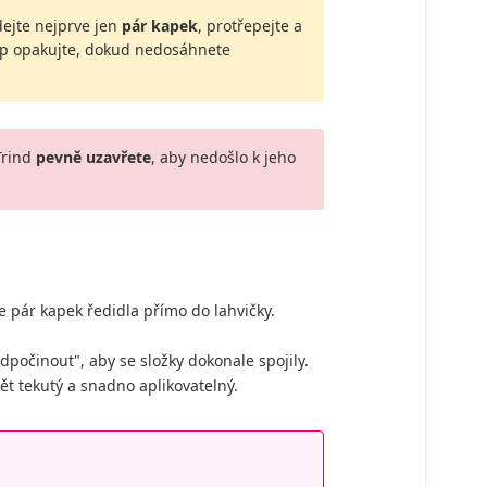
dejte nejprve jen
pár kapek
, protřepejte a
stup opakujte, dokud nedosáhnete
Trind
pevně uzavřete
, aby nedošlo k jeho
 pár kapek ředidla přímo do lahvičky.
počinout", aby se složky dokonale spojily.
ět tekutý a snadno aplikovatelný.