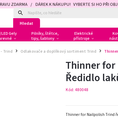
PRAVU ZDARMA / DÁREK K NÁKUPU! VYBERTE SI HO PŘI OBJED
Hledat
/LED Gely
Pilníky, štětce,
Elektrické
Ko
arevné
tipy, šablony
přístroje
nást
- Trind
Odlakovače a doplňkový sortiment Trind
Thinner
/
/
Thinner for 
Ředidlo lak
Kód:
480048
Thinner for Nailpolish Trind ř