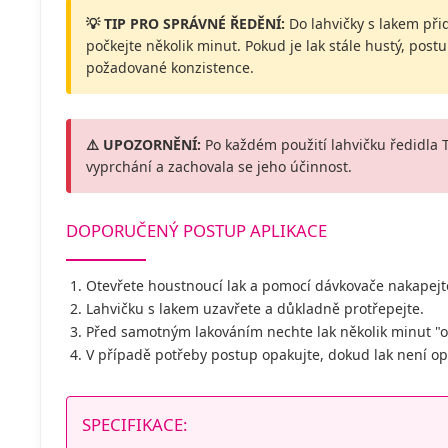
💡 TIP PRO SPRÁVNÉ ŘEDĚNÍ:
Do lahvičky s lakem při
počkejte několik minut. Pokud je lak stále hustý, po
požadované konzistence.
⚠️ UPOZORNĚNÍ:
Po každém použití lahvičku ředidla 
vyprchání a zachovala se jeho účinnost.
DOPORUČENÝ POSTUP APLIKACE
Otevřete houstnoucí lak a pomocí dávkovače nakapejte
Lahvičku s lakem uzavřete a důkladně protřepejte.
Před samotným lakováním nechte lak několik minut "od
V případě potřeby postup opakujte, dokud lak není op
SPECIFIKACE: