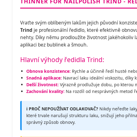
THINNER FOR NAILPOLISH TRIND - ŘE
Vraťte svým oblíbeným lakům jejich původní konziste
Trind
je profesionální ředidlo, které efektivně obnovu
nehty. Díky němu prodloužíte životnost jakéhokoliv l
aplikaci bez bublinek a šmouh.
Hlavní výhody ředidla Trind:
Obnova konzistence:
Rychle a účinně ředí husté nebo 
Snadná aplikace:
Navrací laku ideální viskozitu, díky k
Delší životnost:
Výrazně prodlužuje dobu, po kterou mů
Zachování kvality:
Na rozdíl od nesprávných metod ře
ℹ️ PROČ NEPOUŽÍVAT ODLAKOVAČ?
Nikdy neřeďte laky
které trvale narušují strukturu laku, snižují jeho přiln
správný způsob obnovy.