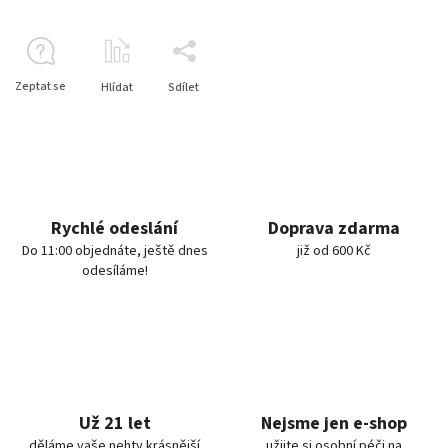
Zeptat se
Hlídat
Sdílet
Rychlé odeslání
Doprava zdarma
Do 11:00 objednáte, ještě dnes
již od 600 Kč
odesíláme!
Už 21 let
Nejsme jen e-shop
děláme vaše nehty krásnější
užijte si osobní péči na