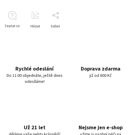
Zeptat se
Hlídat
Sdílet
Rychlé odeslání
Doprava zdarma
Do 11:00 objednáte, ještě dnes
již od 600 Kč
odesíláme!
Už 21 let
Nejsme jen e-shop
děláme vaše nehty krásnější
užijte si osobní péči na