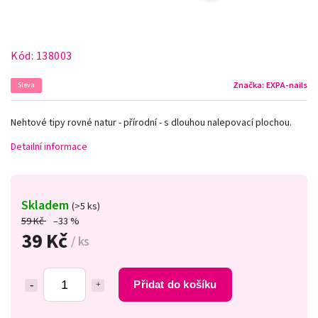
Kód:
138003
Značka:
EXPA-nails
Sleva
Nehtové tipy rovné natur - přírodní - s dlouhou nalepovací plochou.
Detailní informace
Skladem
(>5 ks)
59 Kč
–33 %
39 Kč
/ ks
Přidat do košíku