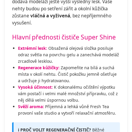
dodává modeláži ještě vyšší výsledný lesk. Vaše
nehty budou po setření zářit a okolní kůžička
zůstane
vláčná a vyživená
, bez nepříjemného
vysušení.
Hlavní přednosti čističe Super Shine
Extrémní lesk:
Obsažená olejová složka posiluje
odraz světla na povrchu gelu a zanechává modeláž
zrcadlově lesklou.
Regenerace kůžičky:
Zapomeňte na bílá a suchá
místa v okolí nehtu. Čistič pokožku jemně ošetřuje
a udržuje ji hydratovanou.
Vysoká účinnost:
K dokonalému očištění výpotku
vám postačí i velmi malé množství přípravku, což z
něj dělá velmi úspornou volbu.
Svěží aroma:
Příjemná a lehká vůně Fresh Tea
provoní vaše studio a vytvoří relaxační atmosféru.
ℹ️ PROČ VOLIT REGENERAČNÍ ČISTIČ?
Běžné