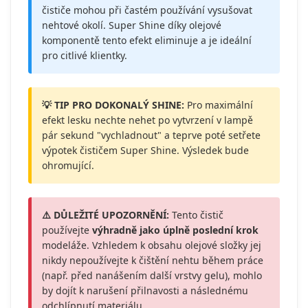
čističe mohou při častém používání vysušovat
nehtové okolí. Super Shine díky olejové
komponentě tento efekt eliminuje a je ideální
pro citlivé klientky.
💡 TIP PRO DOKONALÝ SHINE:
Pro maximální
efekt lesku nechte nehet po vytvrzení v lampě
pár sekund "vychladnout" a teprve poté setřete
výpotek čističem Super Shine. Výsledek bude
ohromující.
⚠️ DŮLEŽITÉ UPOZORNĚNÍ:
Tento čistič
používejte
výhradně jako úplně poslední krok
modeláže. Vzhledem k obsahu olejové složky jej
nikdy nepoužívejte k čištění nehtu během práce
(např. před nanášením další vrstvy gelu), mohlo
by dojít k narušení přilnavosti a následnému
odchlípnutí materiálu.