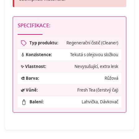
SPECIFIKACE:
Typ produktu:
Regenerační čistič (Cleaner)
💧 Konzistence:
Tekutá s olejovou složkou
✨ Vlastnost:
Nevysušující, extra lesk
🎨 Barva:
Růžová
🌿 Vůně:
Fresh Tea (čerstvý čaj)
Balení:
Lahvička, Dávkovač