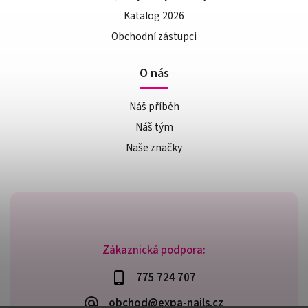
Katalog 2026
Obchodní zástupci
O nás
Náš příběh
Náš tým
Naše značky
Zákaznická podpora:
775 724 707
obchod@expa-nails.cz