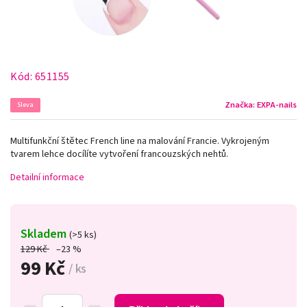
Kód:
651155
Značka:
EXPA-nails
Sleva
Multifunkční štětec French line na malování Francie. Vykrojeným
tvarem lehce docílíte vytvoření francouzských nehtů.
Detailní informace
Skladem
(>5 ks)
129 Kč
–23 %
99 Kč
/ ks