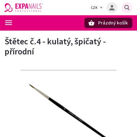
CZK
Prázdný košík
Hledat
Štětec č.4 - kulatý, špičatý -
přírodní