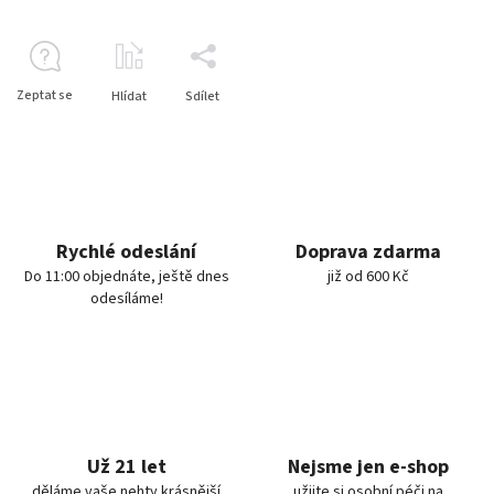
Zeptat se
Hlídat
Sdílet
Rychlé odeslání
Doprava zdarma
Do 11:00 objednáte, ještě dnes
již od 600 Kč
odesíláme!
Už 21 let
Nejsme jen e-shop
děláme vaše nehty krásnější
užijte si osobní péči na