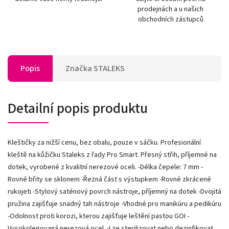
prodejnách a u našich
obchodních zástupců
Popis
Značka
STALEKS
Detailní popis produktu
Kleštičky za nižší cenu, bez obalu, pouze v sáčku. Profesionální
kleště na kůžičku Staleks z řady Pro Smart. Přesný střih, příjemné na
dotek, vyrobené z kvalitní nerezové oceli. -Délka čepele: 7 mm -
Rovné břity se sklonem -Řezná část s výstupkem -Rovné zkrácené
rukojeti -Stylový saténový povrch nástroje, příjemný na dotek -Dvojitá
pružina zajišťuje snadný tah nástroje -Vhodné pro manikúru a pedikúru
-Odolnost proti korozi, kterou zajišťuje leštění pastou GOI -
Vysokolegovaná nerezová ocel. -Lze sterilizovat nebo dezinfikovat