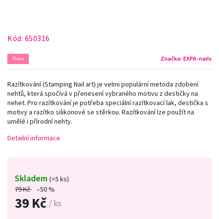
Kód:
650316
Značka:
EXPA-nails
Sleva
Razítkování (Stamping Nail art) je velmi populární metoda zdobení
nehtů, která spočívá v přenesení vybraného motivu z destičky na
nehet. Pro razítkování je potřeba speciální razítkovací lak, destička s
motivy a razítko silikonové se stěrkou. Razítkování lze použít na
umělé i přírodní nehty.
Detailní informace
Skladem
(>5 ks)
79 Kč
–50 %
39 Kč
/ ks