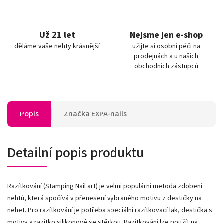
Už 21 let
Nejsme jen e-shop
děláme vaše nehty krásnější
užijte si osobní péči na
prodejnách a u našich
obchodních zástupců
Popis
Značka
EXPA-nails
Detailní popis produktu
Razítkování (Stamping Nail art) je velmi populární metoda zdobení
nehtů, která spočívá v přenesení vybraného motivu z destičky na
nehet. Pro razítkování je potřeba speciální razítkovací lak, destička s
motivy a razítko silikonové se stěrkou. Razítkování lze použít na