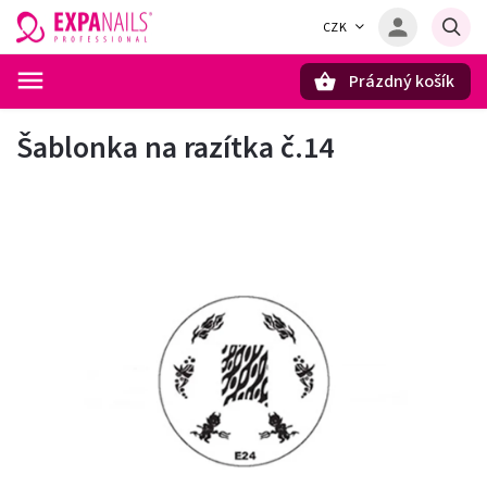
CZK
Prázdný košík
Hledat
Šablonka na razítka č.14