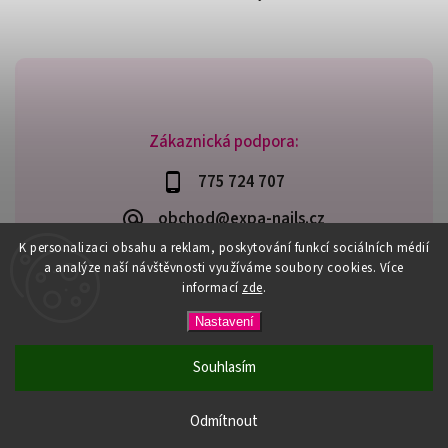
Zákaznická podpora:
775 724 707
obchod@expa-nails.cz
K personalizaci obsahu a reklam, poskytování funkcí sociálních médií
a analýze naší návštěvnosti využíváme soubory cookies. Více
informací
zde
.
Copyright 2026
Expanails.cz
. Všechna práva vyhrazena.
Nastavení
Upravit nastavení cookies
Vytvořil
Shoptet
| Design
Shoptak.cz
Souhlasím
PŘI NÁKUPU NAD 600,- MÁTE DOPRAVU ZDARMA / DÁREK K
NÁKUPU! VYBERTE SI HO PŘI OBJEDNÁVCE NAD 1500,- NEBO
Odmítnout
3000,-.