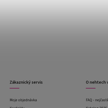
Zákaznický servis
O nehtech 
Moje objednávka
FAQ - nejčast