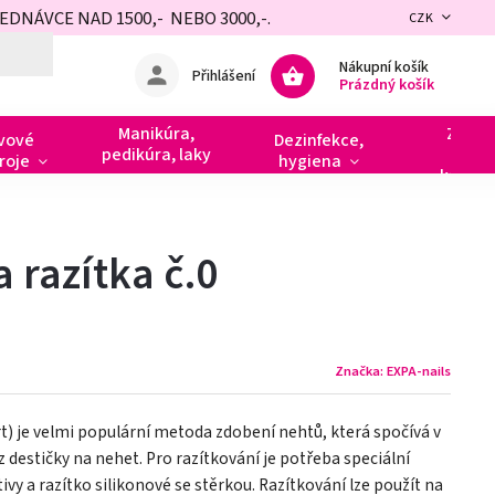
NÁVCE NAD 1500,- NEBO 3000,-.
CZK
Nákupní košík
Přihlášení
Prázdný košík
Manikúra,
Zdobe
vové
Dezinfekce,
pedikúra, laky
razít
roje
hygiena
kamín
 razítka č.0
Značka:
EXPA-nails
t) je velmi populární metoda zdobení nehtů, která spočívá v
destičky na nehet. Pro razítkování je potřeba speciální
tivy a razítko silikonové se stěrkou. Razítkování lze použít na