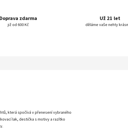
Doprava zdarma
Už 21 let
již od 600 Kč
děláme vaše nehty krásn
nehtů, která spočívá v přenesení vybraného
tkovací lak, destička s motivy a razítko
y.