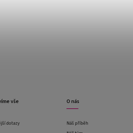
víme vše
O nás
ější dotazy
Náš příběh