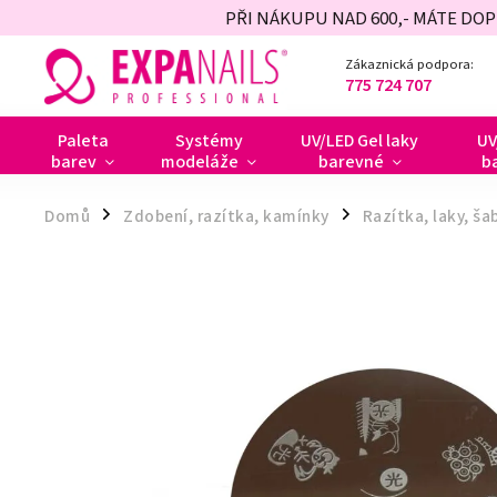
PŘI NÁKUPU NAD 600,- MÁTE DO
Zákaznická podpora:
775 724 707
Paleta
Systémy
UV/LED Gel laky
UV
barev
modeláže
barevné
b
Domů
Zdobení, razítka, kamínky
Razítka, laky, ša
/
/