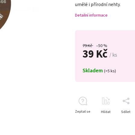
umělé i přírodní nehty.
Detailní informace
79 Kč
–50 %
39 Kč
/ ks
Skladem
(>5 ks)
Zeptat se
Hlídat
Sdílet