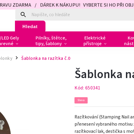
PRAVU ZDARMA / DÁREK K NÁKUPU! VYBERTE SI HO PŘI OBJED
Hledat
/LED Gely
Pilníky, štětce,
Elektrické
Ko
arevné
tipy, šablony
přístroje
nást
blonky
Šablonka na razítka č.0
/
Šablonka na
Kód:
650341
Sleva
Razítkování (Stamping Nail ar
přenesení vybraného motivu z 
razítkovací lak, destička s mo