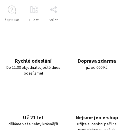
Zeptat se
Hlídat
Sdílet
Rychlé odeslání
Doprava zdarma
Do 11:00 objednáte, ještě dnes
již od 600 Kč
odesíláme!
Už 21 let
Nejsme jen e-shop
děláme vaše nehty krásnější
užijte si osobní péči na
prodejnách a u našich