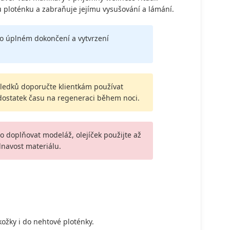
u ploténku a zabraňuje jejímu vysušování a lámání.
 po úplném dokončení a vytvrzení
sledků doporučte klientkám používat
dostatek času na regeneraci během noci.
o doplňovat modeláž, olejíček použijte až
lnavost materiálu.
ožky i do nehtové ploténky.