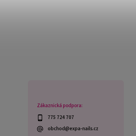
Zákaznická podpora:
775 724 707
obchod@expa-nails.cz