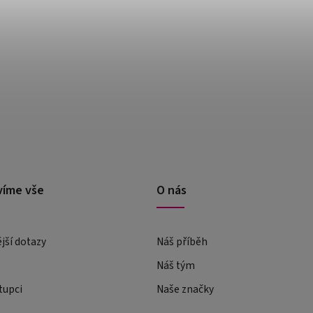
víme vše
O nás
ější dotazy
Náš příběh
Náš tým
tupci
Naše značky