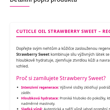
CUTICLE OIL STRAWBERRY SWEET – R
Dopřejte svým nehtům a kůžičce zaslouženou regene
Strawberry Sweet
kombinuje sílu výživných látek se
hloubkově hydratuje, zjemňuje ztvrdlou kůži a navr
vzhled.
Proč si zamilujete Strawberry Sweet?
Intenzivní regenerace:
Výživné složky zklidňují podrá
záděr.
Hloubková hydratace:
Proniká hluboko do pokožky, k
nadměrné mastnoty.
Sladká vůně:
Autentická a svěží vůně jahod promění zá