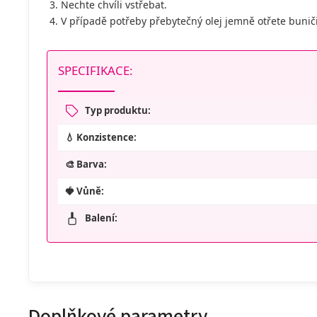
Nechte chvíli vstřebat.
V případě potřeby přebytečný olej jemně otřete bunič
SPECIFIKACE:
Typ produktu:
💧 Konzistence:
🎨 Barva:
🍓 Vůně:
Balení:
Doplňkové parametry