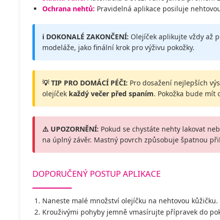
Ochrana nehtů:
Pravidelná aplikace posiluje nehtovo
ℹ️ DOKONALÉ ZAKONČENÍ:
Olejíček aplikujte vždy až
modeláže, jako finální krok pro výživu pokožky.
💡 TIP PRO DOMÁCÍ PÉČI:
Pro dosažení nejlepších vý
olejíček
každý večer před spaním
. Pokožka bude mít 
⚠️ UPOZORNĚNÍ:
Pokud se chystáte nehty lakovat neb
na úplný závěr. Mastný povrch způsobuje špatnou při
DOPORUČENÝ POSTUP APLIKACE
Naneste malé množství olejíčku na nehtovou kůžičku.
Krouživými pohyby jemně vmasírujte přípravek do pok