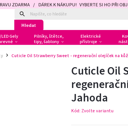
PRAVU ZDARMA / DÁREK K NÁKUPU! VYBERTE SI HO PŘI OBJED
Hledat
/LED Gely
Pilníky, štětce,
Elektrické
Ko
arevné
tipy, šablony
přístroje
nást
ky
Cuticle Oil Strawberry Sweet - regenerační olejíček na ků
/
Cuticle Oil
regenerační
Jahoda
Kód:
Zvolte variantu