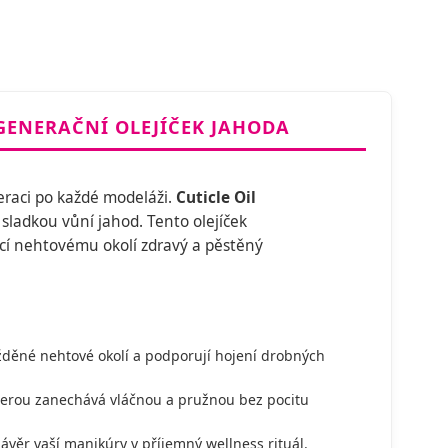
EGENERAČNÍ OLEJÍČEK JAHODA
raci po každé modeláži.
Cuticle Oil
 sladkou vůní jahod. Tento olejíček
ací nehtovému okolí zdravý a pěstěný
žděné nehtové okolí a podporují hojení drobných
terou zanechává vláčnou a pružnou bez pocitu
věr vaší manikúry v příjemný wellness rituál.