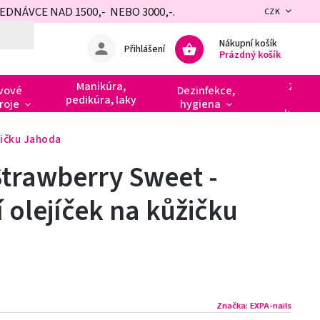
NÁVCE NAD 1500,- NEBO 3000,-.
CZK
Nákupní košík
Přihlášení
Prázdný košík
Manikúra,
Zdobe
vové
Dezinfekce,
pedikúra, laky
razít
roje
hygiena
kamín
žičku Jahoda
 Strawberry Sweet -
 olejíček na kůžičku
Značka:
EXPA-nails