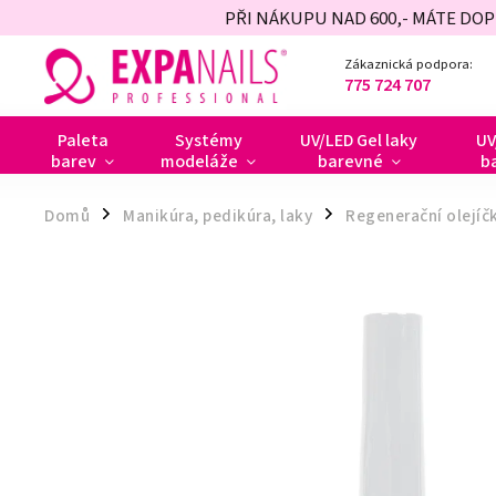
PŘI NÁKUPU NAD 600,- MÁTE DO
Zákaznická podpora:
775 724 707
Paleta
Systémy
UV/LED Gel laky
UV
barev
modeláže
barevné
b
Domů
Manikúra, pedikúra, laky
Regenerační olejíč
/
/