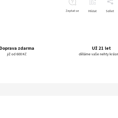
Zeptat se
Hlídat
Sdílet
Doprava zdarma
Už 21 let
již od 600 Kč
děláme vaše nehty krásn