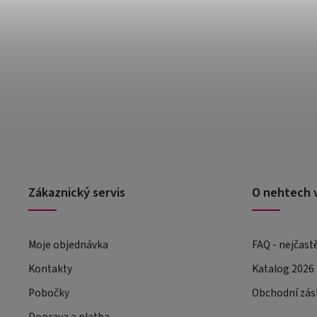
Zákaznický servis
O nehtech 
Moje objednávka
FAQ - nejčast
Kontakty
Katalog 2026
Pobočky
Obchodní zás
Doprava a platba