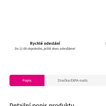
Rychlé odeslání
Do 11:00 objednáte, ještě dnes odesíláme!
Popis
Značka
EXPA-nails
Detailní popis produktu