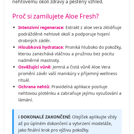
nehtovému okolí zdravý a pěstěný vzhled.
Proč si zamilujete Aloe Fresh?
Intenzivní regenerace:
Extrakt z aloe vera zklidňuje
podrážděné nehtové okolí a podporuje hojení
drobných záděr.
Hloubková hydratace:
Proniká hluboko do pokožky,
kterou zanechává vláčnou a pružnou bez pocitu
nadměrné mastnoty.
Osvěžující vůně:
Jemná a čistá vůně Aloe Vera
promění závěr vaší manikúry v příjemný wellness
rituál.
Ochrana nehtů:
Pravidelná aplikace posiluje
nehtovou ploténku a zabraňuje jejímu vysušování a
lámání.
ℹ️ DOKONALÉ ZAKONČENÍ:
Olejíček aplikujte vždy
až po úplném dokončení a vytvrzení modeláže,
jako finální krok pro výživu pokožky.