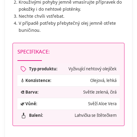
Krouživými pohyby jemně vmasírujte přípravek do
pokožky i do nehtové ploténky.
Nechte chvíli vstřebat.
V případě potřeby přebytečný olej jemně otřete
buničinou.
SPECIFIKACE:
Typ produktu:
Vyživující nehtový olejíček
💧 Konzistence:
Olejová, lehká
🎨 Barva:
Světle zelená, čirá
🌿 Vůně:
Svěží Aloe Vera
Balení:
Lahvička se štětečkem