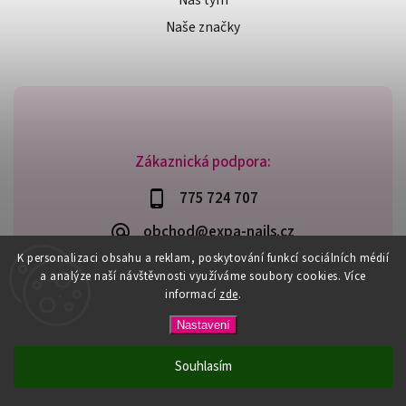
Náš tým
Naše značky
Zákaznická podpora:
775 724 707
obchod@expa-nails.cz
K personalizaci obsahu a reklam, poskytování funkcí sociálních médií
a analýze naší návštěvnosti využíváme soubory cookies. Více
informací
zde
.
Copyright 2026
Expanails.cz
. Všechna práva vyhrazena.
Nastavení
Upravit nastavení cookies
Vytvořil
Shoptet
| Design
Shoptak.cz
Souhlasím
PŘI NÁKUPU NAD 600,- MÁTE DOPRAVU ZDARMA / DÁREK K