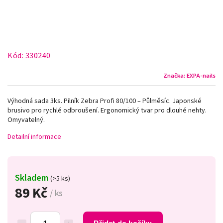
Kód:
330240
Značka:
EXPA-nails
Výhodná sada 3ks. Pilník Zebra Profi 80/100 – Půlměsíc. Japonské
brusivo pro rychlé odbroušení. Ergonomický tvar pro dlouhé nehty.
Omyvatelný.
Detailní informace
Skladem
(>5 ks)
89 Kč
/ ks