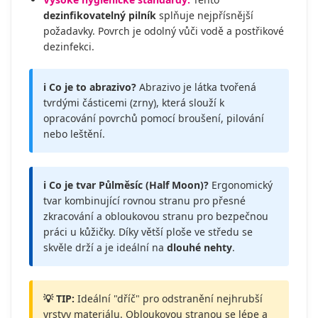
dezinfikovatelný pilník
splňuje nejpřísnější
požadavky. Povrch je odolný vůči vodě a postřikové
dezinfekci.
ℹ️ Co je to abrazivo?
Abrazivo je látka tvořená
tvrdými částicemi (zrny), která slouží k
opracování povrchů pomocí broušení, pilování
nebo leštění.
ℹ️ Co je tvar Půlměsíc (Half Moon)?
Ergonomický
tvar kombinující rovnou stranu pro přesné
zkracování a obloukovou stranu pro bezpečnou
práci u kůžičky. Díky větší ploše ve středu se
skvěle drží a je ideální na
dlouhé nehty
.
💡 TIP:
Ideální "dříč" pro odstranění nejhrubší
vrstvy materiálu. Obloukovou stranou se lépe a