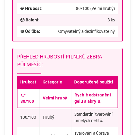
💎 Hrubost:
80/100 (Velmi hrubý)
📦 Balení:
3 ks
🧼 Údržba:
Omyvatelný a dezinfikovatelný
PŘEHLED HRUBOSTÍ PILNÍKŮ ZEBRA
PŮLMĚSÍC:
Hrubost
Kategorie
Doporučené použití
👉
Rychlé odstranění
Velmi hrubý
80/100
gelu a akrylu.
Standardní tvarování
100/100
Hrubý
umělých nehtů.
Tvarování a úprava