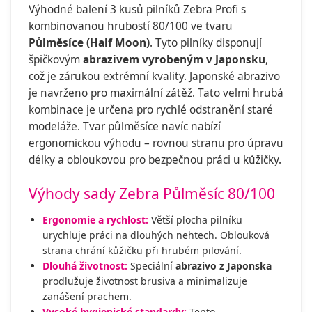
Výhodné balení 3 kusů pilníků Zebra Profi s
kombinovanou hrubostí 80/100 ve tvaru
Půlměsíce (Half Moon)
. Tyto pilníky disponují
špičkovým
abrazivem vyrobeným v Japonsku
,
což je zárukou extrémní kvality. Japonské abrazivo
je navrženo pro maximální zátěž. Tato velmi hrubá
kombinace je určena pro rychlé odstranění staré
modeláže. Tvar půlměsíce navíc nabízí
ergonomickou výhodu – rovnou stranu pro úpravu
délky a obloukovou pro bezpečnou práci u kůžičky.
Výhody sady Zebra Půlměsíc 80/100
Ergonomie a rychlost:
Větší plocha pilníku
urychluje práci na dlouhých nehtech. Oblouková
strana chrání kůžičku při hrubém pilování.
Dlouhá životnost:
Speciální
abrazivo z Japonska
prodlužuje životnost brusiva a minimalizuje
zanášení prachem.
Vysoké hygienické standardy:
Tento