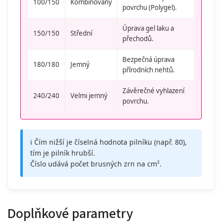
100/150
Kombinovaný
povrchu (Polygel).
Úprava gel laku a
150/150
Střední
přechodů.
Bezpečná úprava
180/180
Jemný
přírodních nehtů.
Závěrečné vyhlazení
240/240
Velmi jemný
povrchu.
ℹ️ Čím nižší je číselná hodnota pilníku (např. 80),
tím je pilník hrubší.
Číslo udává počet brusných zrn na cm².
Doplňkové parametry