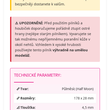
bezpečněji dostanete k valům.
⚠️ UPOZORNĚNÍ:
Před použitím pilníků a
houbiček doporučujeme pořádně ztupit ostré
hrany (nejlépe starým pilníkem). Vyvarujete se
tak možnému nepříjemnému poranění kůže v
okolí nehtů. Vzhledem k vysoké hrubosti
používejte tento pilník
výhradně na umělou
modeláž
.
TECHNICKÉ PARAMETRY:
📏 Tvar:
Půlměsíc (Half Moon)
📏 Rozměry:
178 x 28 mm
📐 Tloušťka:
4,5 mm