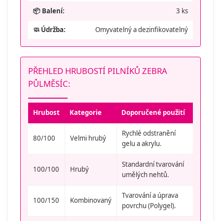
📦 Balení:
3 ks
🧼 Údržba:
Omyvatelný a dezinfikovatelný
PŘEHLED HRUBOSTÍ PILNÍKŮ ZEBRA
PŮLMĚSÍC:
Hrubost
Kategorie
Doporučené použití
Rychlé odstranění
80/100
Velmi hrubý
gelu a akrylu.
Standardní tvarování
100/100
Hrubý
umělých nehtů.
Tvarování a úprava
100/150
Kombinovaný
povrchu (Polygel).