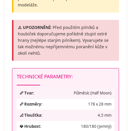
modeláže.
⚠️ UPOZORNĚNÍ:
Před použitím pilníků a
houbiček doporučujeme pořádně ztupit ostré
hrany (nejlépe starým pilníkem). Vyvarujete se
tak možnému nepříjemnému poranění kůže v
okolí nehtů.
TECHNICKÉ PARAMETRY:
📏 Tvar:
Půlměsíc (Half Moon)
📏 Rozměry:
178 x 28 mm
📐 Tloušťka:
4,5 mm
💎 Hrubost:
180/180 (Jemný)