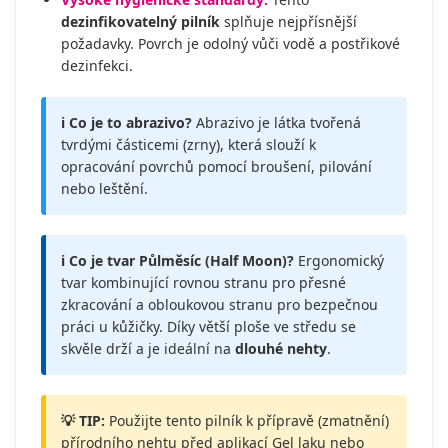
dezinfikovatelný pilník
splňuje nejpřísnější
požadavky. Povrch je odolný vůči vodě a postřikové
dezinfekci.
ℹ️ Co je to abrazivo?
Abrazivo je látka tvořená
tvrdými částicemi (zrny), která slouží k
opracování povrchů pomocí broušení, pilování
nebo leštění.
ℹ️ Co je tvar Půlměsíc (Half Moon)?
Ergonomický
tvar kombinující rovnou stranu pro přesné
zkracování a obloukovou stranu pro bezpečnou
práci u kůžičky. Díky větší ploše ve středu se
skvěle drží a je ideální na
dlouhé nehty
.
💡 TIP:
Použijte tento pilník k přípravě (zmatnění)
přírodního nehtu před aplikací Gel laku nebo