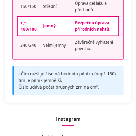
Úprava gel laku a
150/150
Střední
přechodů.
👉
Bezpečná úprava
Jemný
180/180
přírodních nehtů.
Závěrečné vyhlazení
240/240
Velmi jemný
povrchu.
ℹ️ Čím nižší je číselná hodnota pilníku (např. 180),
tím je pilník jemnější.
Číslo udává počet brusných zrn na cm².
Instagram