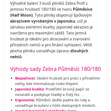
Výhodné balení 3 kusů pilníků Zebra Profi s
jemnou hrubostí 180/180 ve tvaru
Půlměsíce
(Half Moon)
. Tyto pilníky disponují špičkovým
abrazivem vyrobeným v Japonsku
, což je
zárukou extrémní kvality. Japonské abrazivo je
navrženo pro maximální zátěž. Tato jemná
hrubost je ideální pro zkracování a tvarování
přírodních nehtů a pro finální vyhlazení. Větší
plocha pilníku usnadňuje úpravu
dlouhých
nehtů
.
Výhody sady Zebra Půlměsíc 180/180
Bezpečnost:
Ideální hrubost pro práci s přírodními
nehty, kde minimalizuje riziko třepení.
Japonská kvalita:
Prvotřídní brusný papír se
nezanáší a poskytuje hladký a čistý řez.
Ergonomie:
Půlměsíc skvěle padne do ruky a
usnadňuje broušení v hůře dostupných místech.
Vysoké hygienické standardy:
Tento