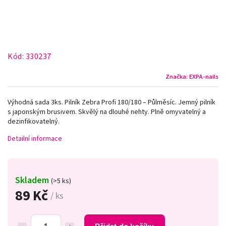
Kód:
330237
Značka:
EXPA-nails
Výhodná sada 3ks. Pilník Zebra Profi 180/180 – Půlměsíc. Jemný pilník
s japonským brusivem. Skvělý na dlouhé nehty. Plně omyvatelný a
dezinfikovatelný.
Detailní informace
Skladem
(>5 ks)
89 Kč
/ ks