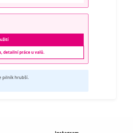
užití
, detailní práce u valů.
e pilník hrubší.