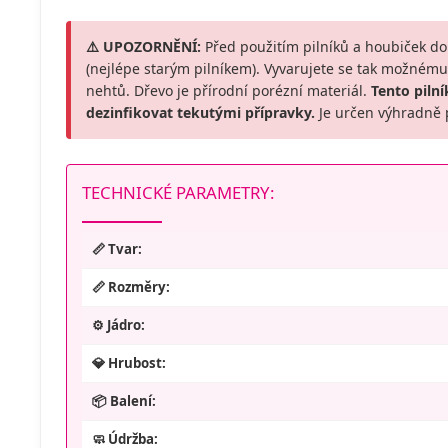
⚠️ UPOZORNĚNÍ:
Před použitím pilníků a houbiček d
(nejlépe starým pilníkem). Vyvarujete se tak možném
nehtů. Dřevo je přírodní porézní materiál.
Tento pilní
dezinfikovat tekutými přípravky.
Je určen výhradně p
TECHNICKÉ PARAMETRY:
📏 Tvar:
📏 Rozměry:
⚙️ Jádro:
💎 Hrubost:
📦 Balení:
🧼 Údržba: