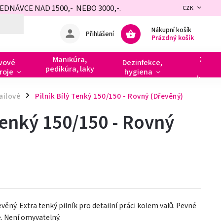
NÁVCE NAD 1500,- NEBO 3000,-.
CZK
Nákupní košík
Přihlášení
Prázdný košík
Manikúra,
Zdobe
vové
Dezinfekce,
pedikúra, laky
razít
roje
hygiena
kamín
ailové
Pilník Bílý Tenký 150/150 - Rovný (Dřevěný)
/
 Tenký 150/150 - Rovný
evěný. Extra tenký pilník pro detailní práci kolem valů. Pevné
e. Není omyvatelný.