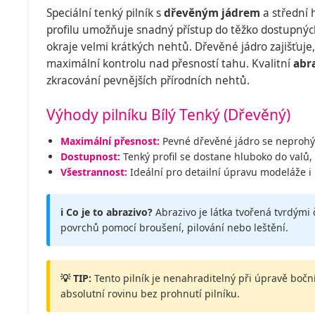
Speciální tenký pilník s
dřevěným jádrem
a střední 
profilu umožňuje snadný přístup do těžko dostupných
okraje velmi krátkých nehtů. Dřevěné jádro zajišťuje,
maximální kontrolu nad přesností tahu. Kvalitní
abr
zkracování pevnějších přírodních nehtů.
Výhody pilníku Bílý Tenký (Dřevěný)
Maximální přesnost:
Pevné dřevěné jádro se neprohýb
Dostupnost:
Tenký profil se dostane hluboko do valů,
Všestrannost:
Ideální pro detailní úpravu modeláže i
ℹ️ Co je to abrazivo?
Abrazivo je látka tvořená tvrdými 
povrchů pomocí broušení, pilování nebo leštění.
💡 TIP:
Tento pilník je nenahraditelný při úpravě boční
absolutní rovinu bez prohnutí pilníku.