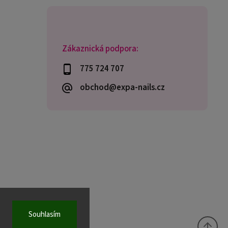
Zákaznická podpora:
775 724 707
obchod@expa-nails.cz
Souhlasím