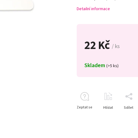
Detailní informace
22 Kč
/ ks
Skladem
(>5 ks)
Zeptat se
Hlídat
Sdílet