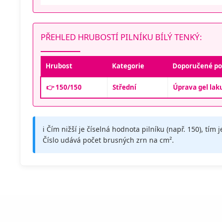
PŘEHLED HRUBOSTÍ PILNÍKU BÍLÝ TENKÝ:
Hrubost
Kategorie
Doporučené po
👉 150/150
Střední
Úprava gel laku
ℹ️ Čím nižší je číselná hodnota pilníku (např. 150), tím j
Číslo udává počet brusných zrn na cm².