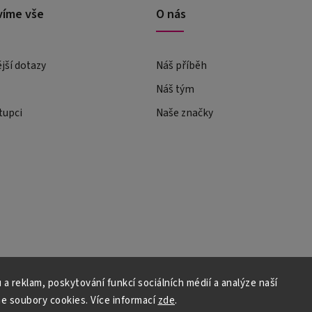
víme vše
O nás
ější dotazy
Náš příběh
Náš tým
tupci
Naše značky
 a reklam, poskytování funkcí sociálních médií a analýze naší
e soubory cookies. Více informací
zde
.