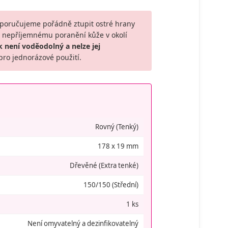
oporučujeme pořádně ztupit ostré hrany
u nepříjemnému poranění kůže v okolí
k není voděodolný a nelze jej
ro jednorázové použití.
Rovný (Tenký)
178 x 19 mm
Dřevěné (Extra tenké)
150/150 (Střední)
1 ks
Není omyvatelný a dezinfikovatelný