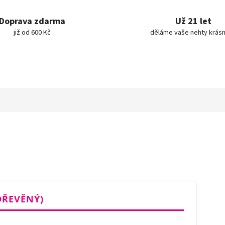
Doprava zdarma
Už 21 let
již od 600 Kč
děláme vaše nehty krásn
DŘEVĚNÝ)