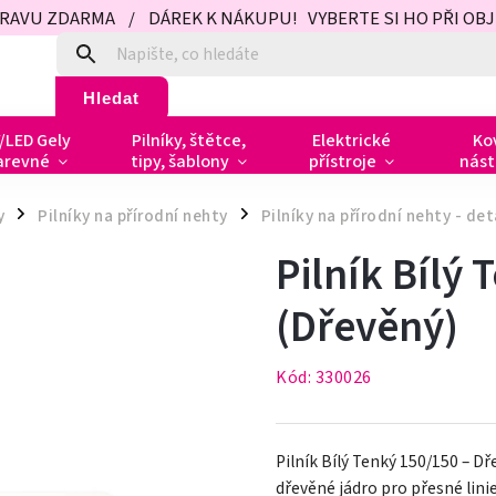
PRAVU ZDARMA / DÁREK K NÁKUPU! VYBERTE SI HO PŘI OBJED
Hledat
/LED Gely
Pilníky, štětce,
Elektrické
Ko
arevné
tipy, šablony
přístroje
nást
y
Pilníky na přírodní nehty
Pilníky na přírodní nehty - det
/
/
Pilník Bílý
(Dřevěný)
Kód:
330026
Pilník Bílý Tenký 150/150 – Dř
dřevěné jádro pro přesné lini