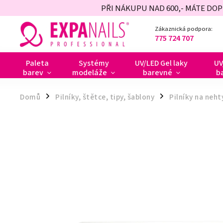
PŘI NÁKUPU NAD 600,- MÁTE DO
Zákaznická podpora:
775 724 707
Paleta
Systémy
UV/LED Gel laky
UV
barev
modeláže
barevné
b
Domů
Pilníky, štětce, tipy, šablony
Pilníky na neht
/
/