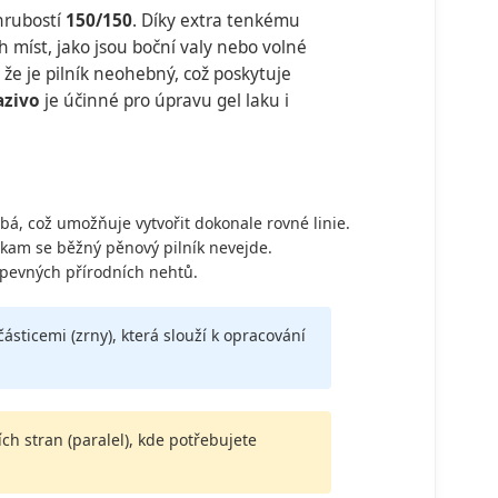
hrubostí
150/150
. Díky extra tenkému
 míst, jako jsou boční valy nebo volné
 že je pilník neohebný, což poskytuje
azivo
je účinné pro úpravu gel laku i
á, což umožňuje vytvořit dokonale rovné linie.
 kam se běžný pěnový pilník nevejde.
 pevných přírodních nehtů.
částicemi (zrny), která slouží k opracování
ch stran (paralel), kde potřebujete