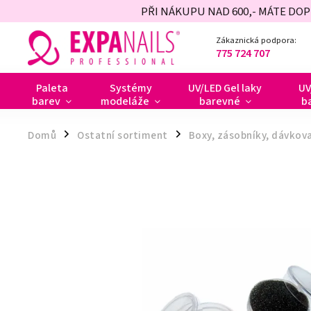
PŘI NÁKUPU NAD 600,- MÁTE DO
Zákaznická podpora:
775 724 707
Paleta
Systémy
UV/LED Gel laky
UV
barev
modeláže
barevné
b
Domů
Ostatní sortiment
Boxy, zásobníky, dávkov
/
/