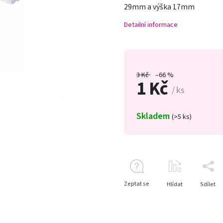
29mm a výška 17mm
Detailní informace
3 Kč
–66 %
1 Kč
/ ks
Skladem
(>5 ks)
Zeptat se
Hlídat
Sdílet