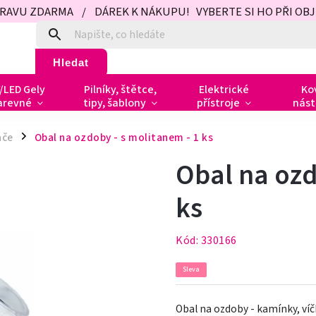
PRAVU ZDARMA / DÁREK K NÁKUPU! VYBERTE SI HO PŘI OBJED
Hledat
/LED Gely
Pilníky, štětce,
Elektrické
Ko
arevné
tipy, šablony
přístroje
nást
ače
Obal na ozdoby - s molitanem - 1 ks
/
Obal na ozd
ks
Kód:
330166
Sleva
Obal na ozdoby - kamínky, ví