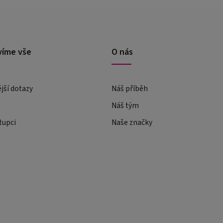
víme vše
O nás
ější dotazy
Náš příběh
Náš tým
tupci
Naše značky