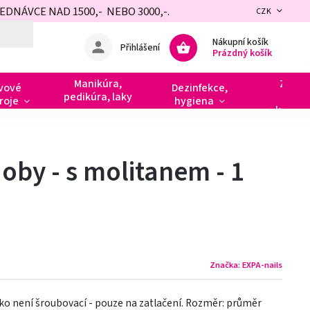
NÁVCE NAD 1500,- NEBO 3000,-.
CZK
Nákupní košík
Přihlášení
Prázdný košík
Manikúra,
Zdobe
vové
Dezinfekce,
pedikúra, laky
razít
roje
hygiena
kamín
oby - s molitanem - 1
Značka:
EXPA-nails
čko není šroubovací - pouze na zatlačení. Rozměr: průměr