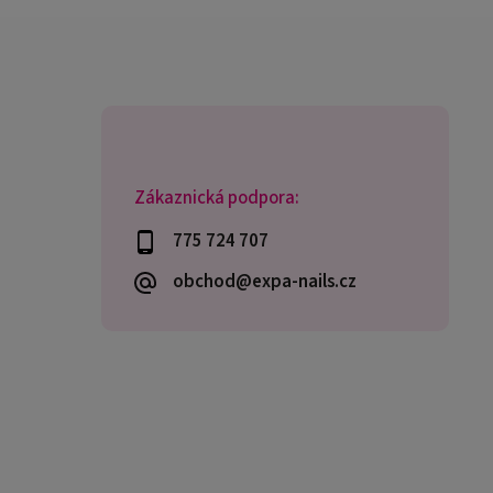
Zákaznická podpora:
775 724 707
obchod@expa-nails.cz