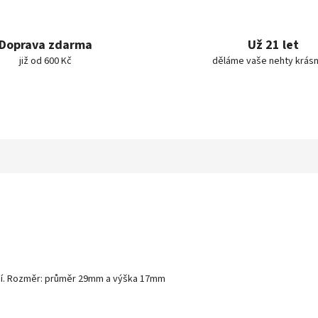
Doprava zdarma
Už 21 let
již od 600 Kč
děláme vaše nehty krásn
čení. Rozměr: průměr 29mm a výška 17mm