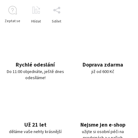
Zeptat se
Hlídat
Sdílet
Rychlé odeslání
Doprava zdarma
Do 11:00 objednáte, ještě dnes
již od 600 Kč
odesíláme!
Už 21 let
Nejsme jen e-shop
děláme vaše nehty krásnější
užijte si osobní péči na
prodejnách a u našich