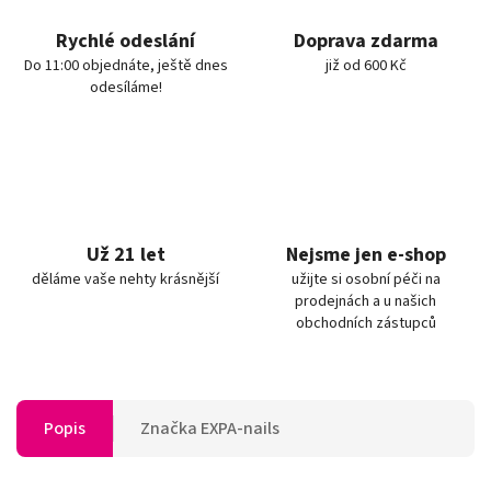
Rychlé odeslání
Doprava zdarma
Do 11:00 objednáte, ještě dnes
již od 600 Kč
odesíláme!
Už 21 let
Nejsme jen e-shop
děláme vaše nehty krásnější
užijte si osobní péči na
prodejnách a u našich
obchodních zástupců
Popis
Značka
EXPA-nails