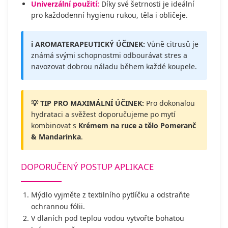
Univerzální použití:
Díky své šetrnosti je ideální
pro každodenní hygienu rukou, těla i obličeje.
ℹ️ AROMATERAPEUTICKÝ ÚČINEK:
Vůně citrusů je
známá svými schopnostmi odbourávat stres a
navozovat dobrou náladu během každé koupele.
💡 TIP PRO MAXIMÁLNÍ ÚČINEK:
Pro dokonalou
hydrataci a svěžest doporučujeme po mytí
kombinovat s
Krémem na ruce a tělo Pomeranč
& Mandarinka
.
DOPORUČENÝ POSTUP APLIKACE
Mýdlo vyjměte z textilního pytlíčku a odstraňte
ochrannou fólii.
V dlaních pod teplou vodou vytvořte bohatou