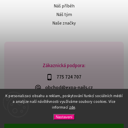
Náš příběh
Náš tým
Naše značky
Zákaznická podpora:
775 724 707
obchod@expa-nails.cz
K personalizaci obsahu a reklam, poskytování funkcí sociálních médií
a analýze naší návštěvnosti využíváme soubory cookies. Více
informací
zde
.
Copyright 2026
Expanails.cz
. Všechna práva vyhrazena.
Nastavení
Upravit nastavení cookies
Vytvořil
Shoptet
| Design
Shoptak.cz