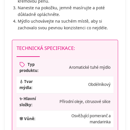
krémovou pěnu.
Naneste na pokožku, jemně masírujte a poté
důkladně opláchněte.
Mýdlo uchovávejte na suchém místě, aby si
zachovalo svou pevnou konzistenci co nejdéle.
TECHNICKÁ SPECIFIKACE:
Typ
Aromatické tuhé mýdlo
produktu:
💧 Tvar
Obdélníkový
mýdla:
✨ Hlavní
Přírodní oleje, citrusové silice
složky:
Osvěžující pomeranč a
🌸 Vůně:
mandarinka