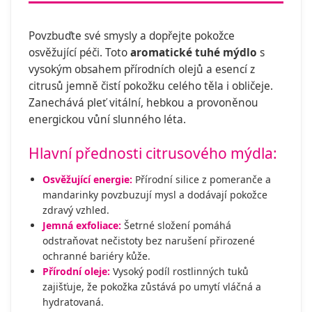
Povzbuďte své smysly a dopřejte pokožce
osvěžující péči. Toto
aromatické tuhé mýdlo
s
vysokým obsahem přírodních olejů a esencí z
citrusů jemně čistí pokožku celého těla i obličeje.
Zanechává pleť vitální, hebkou a provoněnou
energickou vůní slunného léta.
Hlavní přednosti citrusového mýdla:
Osvěžující energie:
Přírodní silice z pomeranče a
mandarinky povzbuzují mysl a dodávají pokožce
zdravý vzhled.
Jemná exfoliace:
Šetrné složení pomáhá
odstraňovat nečistoty bez narušení přirozené
ochranné bariéry kůže.
Přírodní oleje:
Vysoký podíl rostlinných tuků
zajišťuje, že pokožka zůstává po umytí vláčná a
hydratovaná.