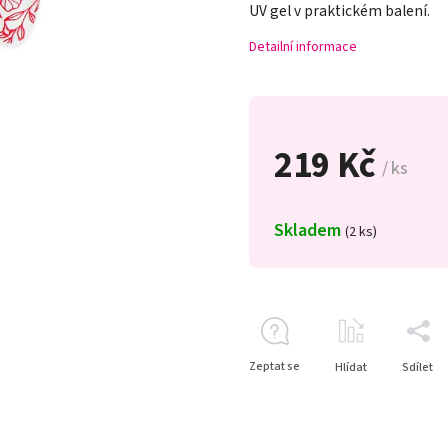
UV gel v praktickém balení.
Detailní informace
219 Kč
/ ks
Skladem
(2 ks)
Zeptat se
Hlídat
Sdílet