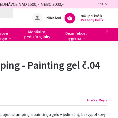
NÁVCE NAD 1500,- NEBO 3000,-.
CZK
Nákupní košík
Přihlášení
Prázdný košík
Manikúra,
Zdobe
vové
Dezinfekce,
pedikúra, laky
razít
roje
hygiena
kamín
ing - Painting gel č.04
Značka:
Moyra
spojení stamping a paintingu gelu v jedinečný, bezvýpotkový