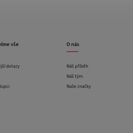
víme vše
O nás
ější dotazy
Náš příběh
Náš tým
tupci
Naše značky