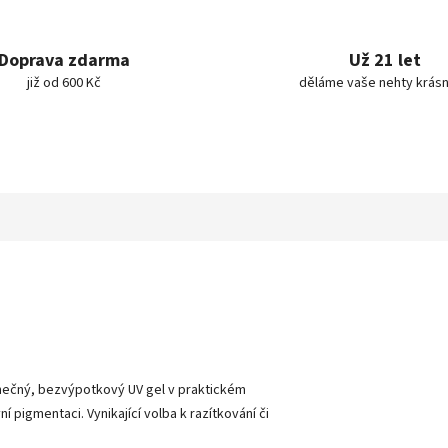
Doprava zdarma
Už 21 let
již od 600 Kč
děláme vaše nehty krásn
dinečný, bezvýpotkový UV gel v praktickém
í pigmentaci. Vynikající volba k razítkování či