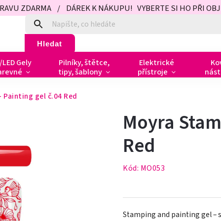
PRAVU ZDARMA / DÁREK K NÁKUPU! VYBERTE SI HO PŘI OBJED
Hledat
/LED Gely
Pilníky, štětce,
Elektrické
Ko
arevné
tipy, šablony
přístroje
nást
 Painting gel č.04 Red
Moyra Stamp
Red
Kód:
MO053
Stamping and painting gel – 