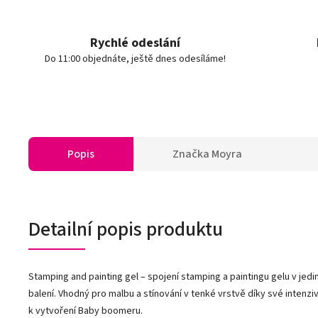
Rychlé odeslání
Do 11:00 objednáte, ještě dnes odesíláme!
Popis
Značka
Moyra
Detailní popis produktu
Stamping and painting gel – spojení stamping a paintingu gelu v je
balení. Vhodný pro malbu a stínování v tenké vrstvě díky své intenzivn
k vytvoření Baby boomeru.