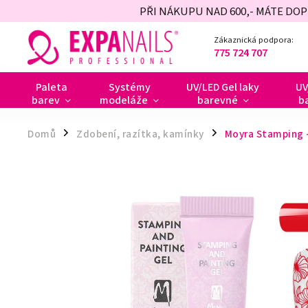
PŘI NÁKUPU NAD 600,- MÁTE DO
Zákaznická podpora:
775 724 707
Paleta
Systémy
UV/LED Gel laky
UV
barev
modeláže
barevné
b
Domů
Zdobení, razítka, kamínky
Moyra Stamping -
/
/