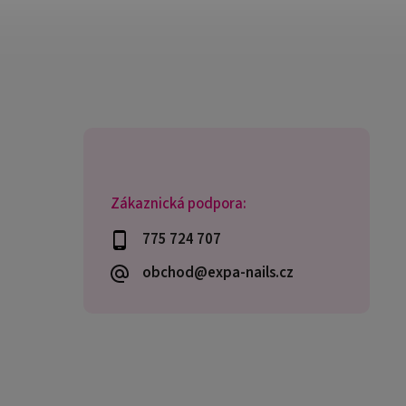
Zákaznická podpora:
775 724 707
obchod@expa-nails.cz