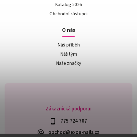
Katalog 2026
Obchodní zástupci
O nás
Náš příběh
Náš tým
Naše značky
Zákaznická podpora:
775 724 707
obchod@expa-nails.cz