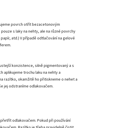
učujeme povrch otřít bezacetonovým
 pouze s laky na nehty, ale na různé povrchy
, papír, atd.) V případě odtlačování na gelové
fferem.
hustejší konzistence, silně pigmentovaný a s
h aplikujeme trochu laku na nehty a
a razítko, okamžitě ho přitiskneme o nehet a
še jej odstraníme odlakovačem.
přetřít odlakovačem. Pokud při používání
kovačem. Razítko je třeba pravidelně čistit,