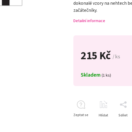
dokonalé vzory na nehtech be
začátečníky.
Detailní informace
215 Kč
/ ks
Skladem
(1 ks)
Zeptat se
Hlídat
Sdílet