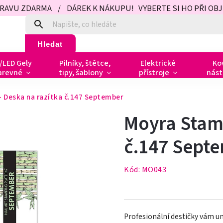
PRAVU ZDARMA / DÁREK K NÁKUPU! VYBERTE SI HO PŘI OBJED
Hledat
/LED Gely
Pilníky, štětce,
Elektrické
Ko
arevné
tipy, šablony
přístroje
nást
 Deska na razítka č.147 September
Moyra Stamp
č.147 Sept
Kód:
MO043
Profesionální destičky vám 