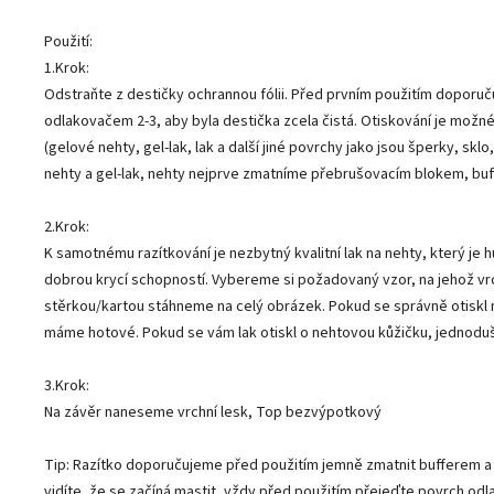
Použití:
1.Krok:
Odstraňte z destičky ochrannou fólii. Před prvním použitím dopor
odlakovačem 2-3, aby byla destička zcela čistá. Otiskování je možné
(gelové nehty, gel-lak, lak a další jiné povrchy jako jsou šperky, sklo
nehty a gel-lak, nehty nejprve zmatníme přebrušovacím blokem, bu
2.Krok:
K samotnému razítkování je nezbytný kvalitní lak na nehty, který je 
dobrou krycí schopností. Vybereme si požadovaný vzor, na jehož vrc
stěrkou/kartou stáhneme na celý obrázek. Pokud se správně otiskl n
máme hotové. Pokud se vám lak otiskl o nehtovou kůžičku, jednodu
3.Krok:
Na závěr naneseme vrchní lesk, Top bezvýpotkový
Tip: Razítko doporučujeme před použitím jemně zmatnit bufferem a 
vidíte, že se začíná mastit, vždy před použitím přejeďte povrch odla