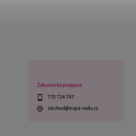
Zákaznická podpora:
775 724 707
obchod@expa-nails.cz