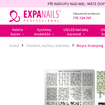
PŘI NÁKUPU NAD 600,- MÁTE DO
Zákaznická podpora:
775 724 707
Paleta
Systémy
UV/LED Gel laky
UV
barev
modeláže
barevné
b
Domů
Zdobení, razítka, kamínky
Moyra Stamping -
/
/