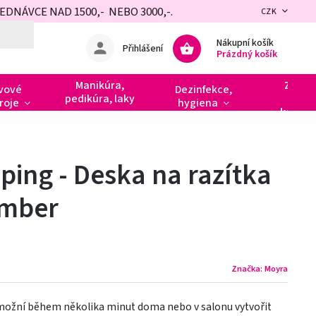
NÁVCE NAD 1500,- NEBO 3000,-.
CZK
Nákupní košík
Přihlášení
Prázdný košík
Manikúra,
Zdobe
vové
Dezinfekce,
pedikúra, laky
razít
roje
hygiena
kamín
ing - Deska na razítka
ember
Značka:
Moyra
umožní během několika minut doma nebo v salonu vytvořit