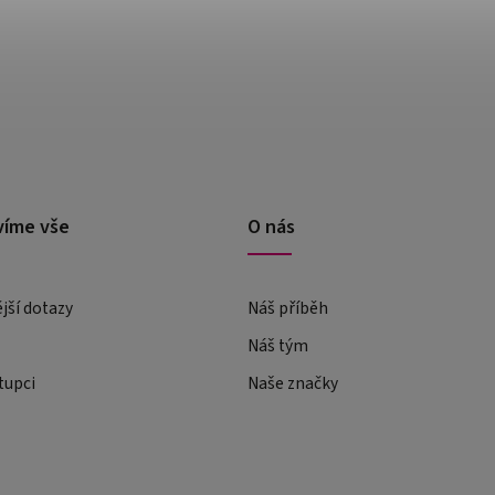
víme vše
O nás
ější dotazy
Náš příběh
Náš tým
tupci
Naše značky