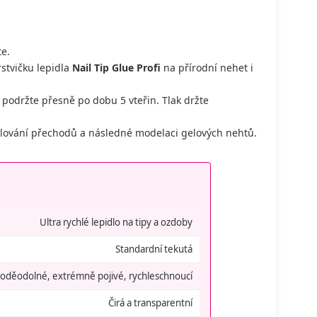
te.
stvičku lepidla
Nail Tip Glue Profi
na přírodní nehet i
a podržte přesně po dobu 5 vteřin. Tlak držte
ilování přechodů a následné modelaci gelových nehtů.
Ultra rychlé lepidlo na tipy a ozdoby
Standardní tekutá
oděodolné, extrémně pojivé, rychleschnoucí
Čirá a transparentní