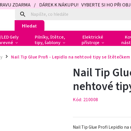
PRAVU ZDARMA / DÁREK K NÁKUPU! VYBERTE SI HO PŘI OBJED
Hledat
/LED Gely
Pilníky, štětce,
Elektrické
Ko
arevné
tipy, šablony
přístroje
nást
ty
Nail Tip Glue Profi - Lepidlo na nehtové tipy se štětečkem
/
Nail Tip Glu
nehtové tip
Kód:
210008
Nail Tip Glue Profi Lepidlo n