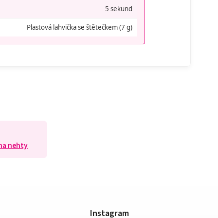
5 sekund
Plastová lahvička se štětečkem (7 g)
 na nehty
Instagram