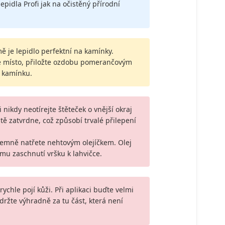
epidla Profi jak na očistěný přírodní
ě je lepidlo perfektní na kamínky.
é místo, přiložte ozdobu pomerančovým
 kamínku.
i nikdy neotírejte štěteček o vnější okraj
ě zatvrdne, což způsobí trvalé přilepení
jemně natřete nehtovým olejíčkem. Olej
mu zaschnutí vršku k lahvičce.
ychle pojí kůži. Při aplikaci buďte velmi
 držte výhradně za tu část, která není