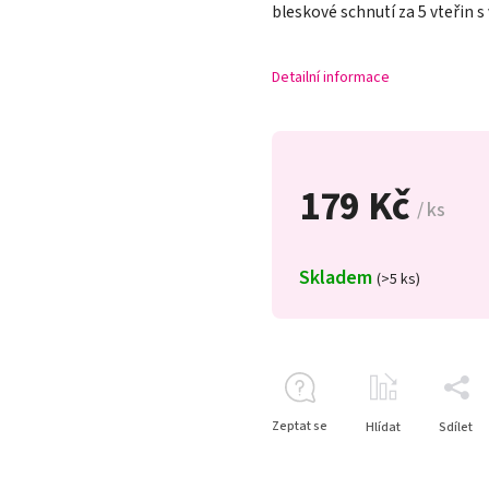
bleskové schnutí za 5 vteřin s
Detailní informace
179 Kč
/ ks
Skladem
(>5 ks)
Zeptat se
Hlídat
Sdílet