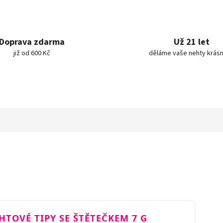
Doprava zdarma
Už 21 let
již od 600 Kč
děláme vaše nehty krásn
EHTOVÉ TIPY SE ŠTĚTEČKEM 7 G