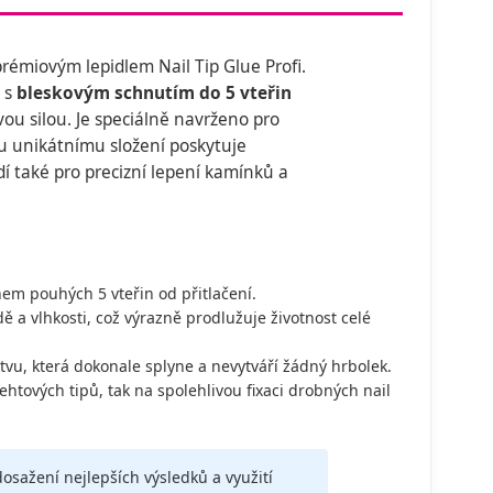
prémiovým lepidlem Nail Tip Glue Profi.
o s
bleskovým schnutím do 5 vteřin
vou silou. Je speciálně navrženo pro
u unikátnímu složení poskytuje
dí také pro precizní lepení kamínků a
em pouhých 5 vteřin od přitlačení.
ě a vlhkosti, což výrazně prodlužuje životnost celé
vu, která dokonale splyne a nevytváří žádný hrbolek.
ehtových tipů, tak na spolehlivou fixaci drobných nail
osažení nejlepších výsledků a využití