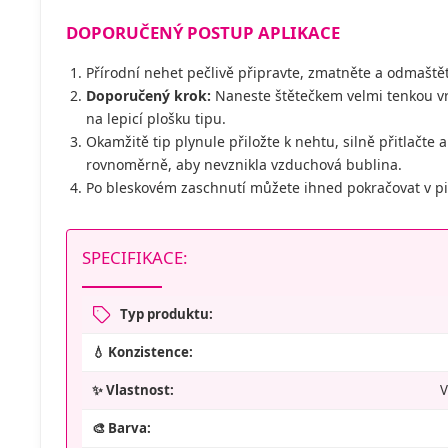
DOPORUČENÝ POSTUP APLIKACE
Přírodní nehet pečlivě připravte, zmatněte a odmaště
Doporučený krok:
Naneste štětečkem velmi tenkou vr
na lepicí plošku tipu.
Okamžitě tip plynule přiložte k nehtu, silně přitlačte 
rovnoměrně, aby nevznikla vzduchová bublina.
Po bleskovém zaschnutí můžete ihned pokračovat v p
SPECIFIKACE:
Typ produktu:
💧 Konzistence:
✨ Vlastnost:
V
🎨 Barva: