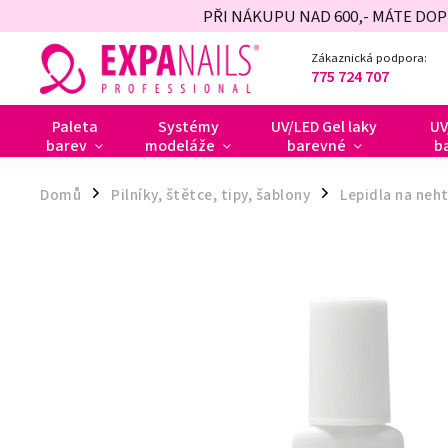
PŘI NÁKUPU NAD 600,- MÁTE DO
Zákaznická podpora:
775 724 707
Paleta
Systémy
UV/LED Gel laky
UV
barev
modeláže
barevné
b
Domů
Pilníky, štětce, tipy, šablony
Lepidla na neh
/
/