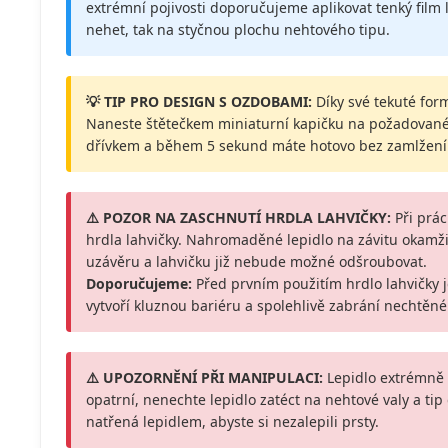
extrémní pojivosti doporučujeme aplikovat tenký film l
nehet, tak na styčnou plochu nehtového tipu.
💡 TIP PRO DESIGN S OZDOBAMI:
Díky své tekuté form
Naneste štětečkem miniaturní kapičku na požadovan
dřívkem a během 5 sekund máte hotovo bez zamlžení
⚠️ POZOR NA ZASCHNUTÍ HRDLA LAHVIČKY:
Při prác
hrdla lahvičky. Nahromaděné lepidlo na závitu okamžit
uzávěru a lahvičku již nebude možné odšroubovat.
Doporučujeme:
Před prvním použitím hrdlo lahvičky 
vytvoří kluznou bariéru a spolehlivě zabrání nechtěné
⚠️ UPOZORNĚNÍ PŘI MANIPULACI:
Lepidlo extrémně r
opatrní, nenechte lepidlo zatéct na nehtové valy a tip
natřená lepidlem, abyste si nezalepili prsty.