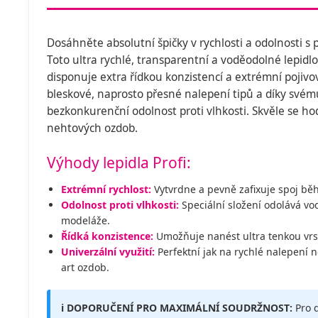
Dosáhněte absolutní špičky v rychlosti a odolnosti s 
Toto ultra rychlé, transparentní a voděodolné lepidl
disponuje extra řídkou konzistencí a extrémní pojivo
bleskové, naprosto přesné nalepení tipů a díky svém
bezkonkurenční odolnost proti vlhkosti. Skvěle se ho
nehtových ozdob.
Výhody lepidla Profi:
Extrémní rychlost:
Vytvrdne a pevně zafixuje spoj běh
Odolnost proti vlhkosti:
Speciální složení odolává vod
modeláže.
Řídká konzistence:
Umožňuje nanést ultra tenkou vrst
Univerzální využití:
Perfektní jak na rychlé nalepení n
art ozdob.
ℹ️ DOPORUČENÍ PRO MAXIMÁLNÍ SOUDRŽNOST:
Pro d