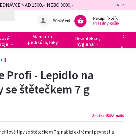
NÁVCE NAD 1500,- NEBO 3000,-.
CZK
Nákupní košík
Přihlášení
Prázdný košík
Manikúra,
Zdobe
vové
Dezinfekce,
pedikúra, laky
razít
roje
hygiena
kamín
 7 g
e Profi - Lepidlo na
y se štětečkem 7 g
Značka:
EXPA-nails
a nehtové tipy se štětečkem 7 g nabízí extrémní pevnost a