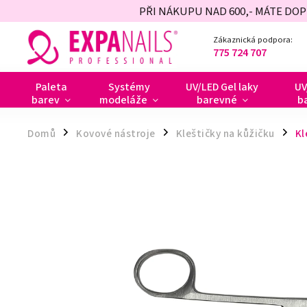
PŘI NÁKUPU NAD 600,- MÁTE DO
Zákaznická podpora:
775 724 707
Paleta
Systémy
UV/LED Gel laky
UV
barev
modeláže
barevné
b
Domů
Kovové nástroje
Kleštičky na kůžičku
Kl
/
/
/