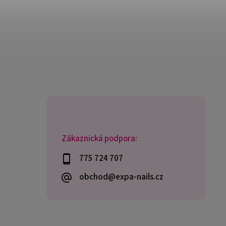
Zákaznická podpora:
775 724 707
obchod@expa-nails.cz