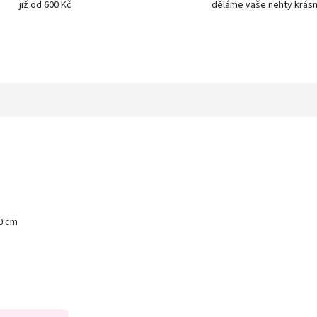
již od 600 Kč
děláme vaše nehty krásn
10 cm