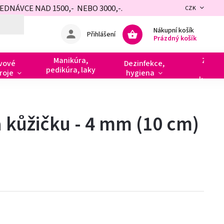
NÁVCE NAD 1500,- NEBO 3000,-.
CZK
Nákupní košík
Přihlášení
Prázdný košík
Manikúra,
Zdobe
vové
Dezinfekce,
pedikúra, laky
razít
roje
hygiena
kamín
a kůžičku - 4 mm (10 cm)