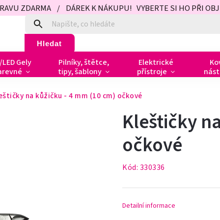
PRAVU ZDARMA / DÁREK K NÁKUPU! VYBERTE SI HO PŘI OBJED
Hledat
/LED Gely
Pilníky, štětce,
Elektrické
Ko
arevné
tipy, šablony
přístroje
nást
eštičky na kůžičku - 4 mm (10 cm) očkové
Kleštičky n
očkové
Kód:
330336
Detailní informace