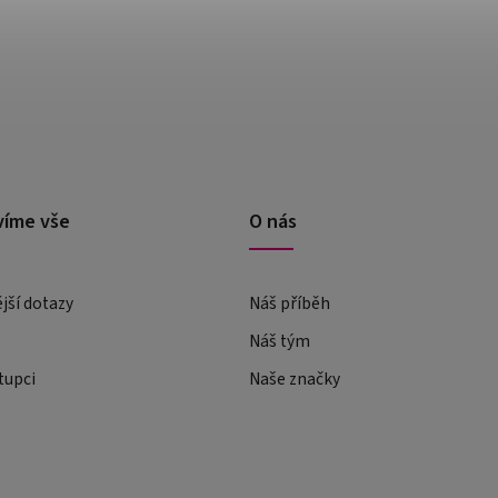
víme vše
O nás
ější dotazy
Náš příběh
Náš tým
tupci
Naše značky