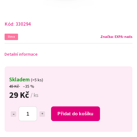
Kód:
330294
Značka:
EXPA-nails
Sleva
Detailní informace
Skladem
(>5 ks)
45 Kč
–35 %
29 Kč
/ ks
Přidat do košíku