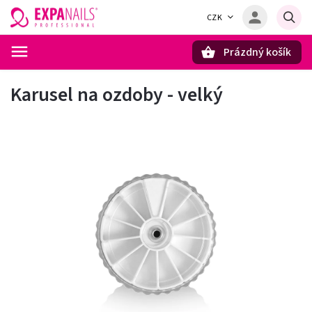
CZK
Prázdný košík
Hledat
Karusel na ozdoby - velký