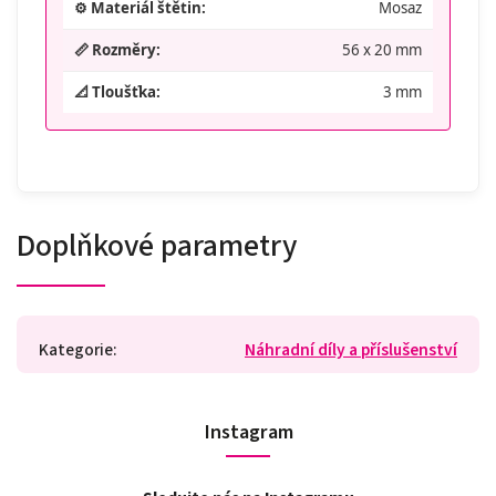
⚙️ Materiál štětin:
Mosaz
📏 Rozměry:
56 x 20 mm
📐 Tloušťka:
3 mm
Doplňkové parametry
Kategorie
:
Náhradní díly a příslušenství
Instagram