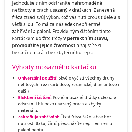
Jednoduše s ním odstraníte nahromaděné
nečistoty a prach usazený v drážkách. Zanesená
fréza ztrácí svůj výkon, což vás nutí brousit déle a s
větší silou. To má za následek nepříjemné
zahřívání a pálení. Pravidelným čištěním tímto
kartáčkem udržíte frézy
v perfektním stavu,
prodloužíte jejich životnost
a zajistíte si
bezpečnou práci bez zbytečného tepla.
Výhody mosazného kartáčku
Univerzální použití:
Skvěle vyčistí všechny druhy
nehtových fréz (karbidové, keramické, diamantové i
další).
Efektivní čištění:
Pevné mosazné drátky dokonale
odstraní i hluboko usazený prach a zbytky
materiálu.
Zabraňuje zahřívání:
Čistá fréza řeže lehce bez
nutnosti tlaku, čímž předcházíte nepříjemnému
pálení nehtu.