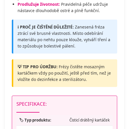
Prodlužuje životnost:
Pravidelná péče udržuje
nástavce dlouhodobě ostré a plně funkční.
ℹ️ PROČ JE ČIŠTĚNÍ DŮLEŽITÉ:
Zanesená fréza
ztrácí své brusné vlastnosti. Místo odebírání
materiálu po nehtu pouze klouže, vytváří tření a
to způsobuje bolestivé pálení.
💡 TIP PRO ÚDRŽBU:
Frézy čistěte mosazným
kartáčkem vždy po použití, ještě před tím, než je
vložíte do dezinfekce a sterilizátoru.
SPECIFIKACE:
🏷️ Typ produktu:
Čisticí drátěný kartáček