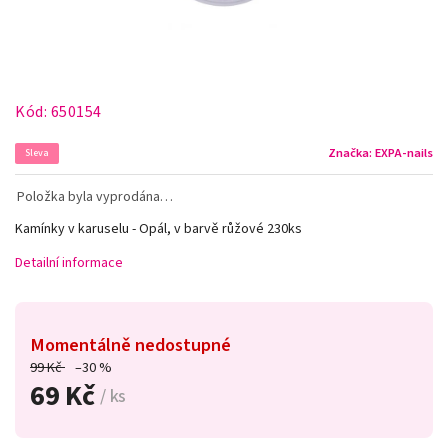
Kód:
650154
Značka:
EXPA-nails
Sleva
Položka byla vyprodána…
Kamínky v karuselu - Opál, v barvě růžové 230ks
Detailní informace
Momentálně nedostupné
99 Kč
–30 %
69 Kč
/ ks