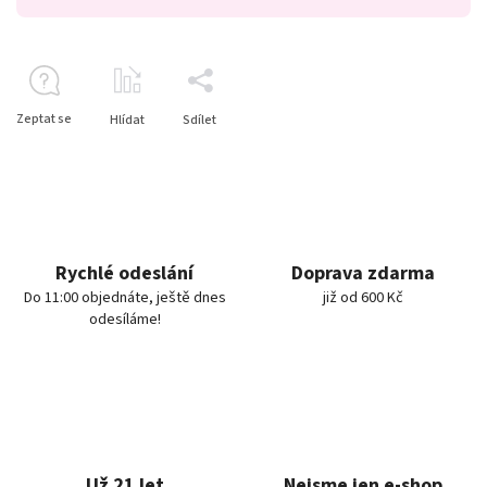
Zeptat se
Hlídat
Sdílet
Rychlé odeslání
Doprava zdarma
Do 11:00 objednáte, ještě dnes
již od 600 Kč
odesíláme!
Už 21 let
Nejsme jen e-shop