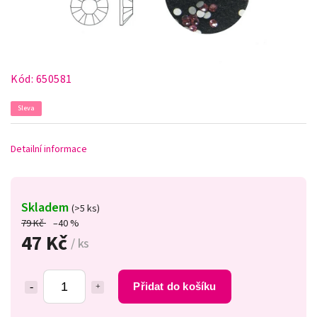
Kód:
650581
Sleva
Detailní informace
Skladem
(>5 ks)
79 Kč
–40 %
47 Kč
/ ks
Přidat do košíku