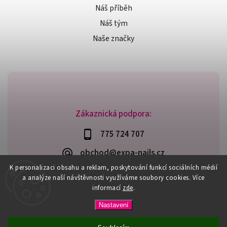
Náš příběh
Náš tým
Naše značky
Zákaznická podpora:
775 724 707
obchod@expa-nails.cz
K personalizaci obsahu a reklam, poskytování funkcí sociálních médií
a analýze naší návštěvnosti využíváme soubory cookies. Více
informací
zde
.
Copyright 2026
Expanails.cz
. Všechna práva vyhrazena.
Nastavení
Upravit nastavení cookies
Vytvořil
Shoptet
| Design
Shoptak.cz