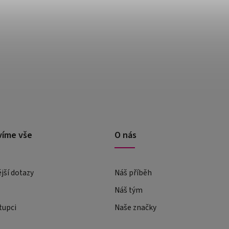
víme vše
O nás
ější dotazy
Náš příběh
Náš tým
tupci
Naše značky