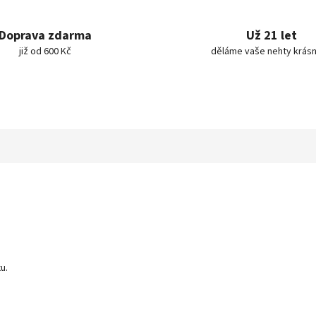
Doprava zdarma
Už 21 let
již od 600 Kč
děláme vaše nehty krásn
u.