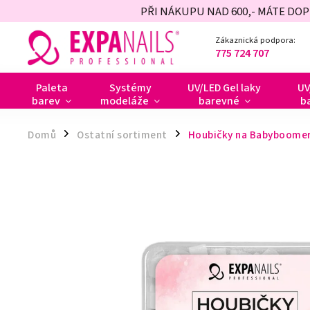
PŘI NÁKUPU NAD 600,- MÁTE DO
Zákaznická podpora:
775 724 707
Paleta
Systémy
UV/LED Gel laky
UV
barev
modeláže
barevné
b
Domů
Ostatní sortiment
Houbičky na Babyboomer 
/
/