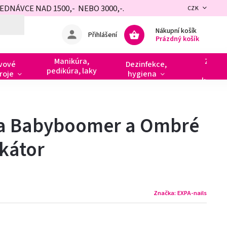
NÁVCE NAD 1500,- NEBO 3000,-.
CZK
Nákupní košík
Přihlášení
Prázdný košík
Manikúra,
Zdobe
vové
Dezinfekce,
pedikúra, laky
razít
roje
hygiena
kamín
a Babyboomer a Ombré
ikátor
Značka:
EXPA-nails