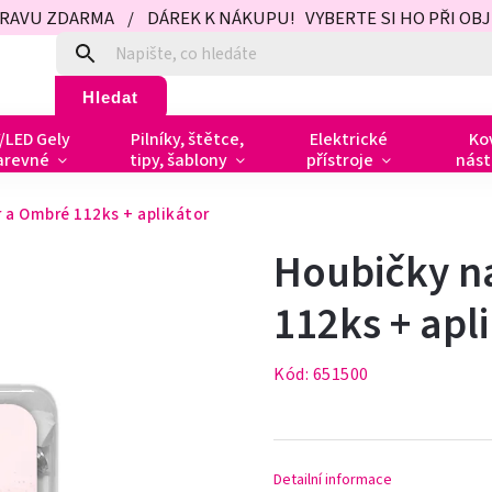
PRAVU ZDARMA / DÁREK K NÁKUPU! VYBERTE SI HO PŘI OBJED
Hledat
/LED Gely
Pilníky, štětce,
Elektrické
Ko
arevné
tipy, šablony
přístroje
nást
a Ombré 112ks + aplikátor
Houbičky n
112ks + apl
Kód:
651500
Detailní informace