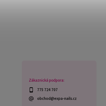
Zákaznická podpora:
775 724 707
obchod@expa-nails.cz