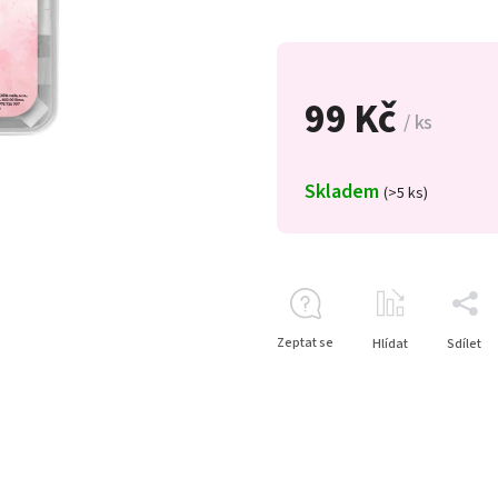
99 Kč
/ ks
Skladem
(>5 ks)
Zeptat se
Hlídat
Sdílet