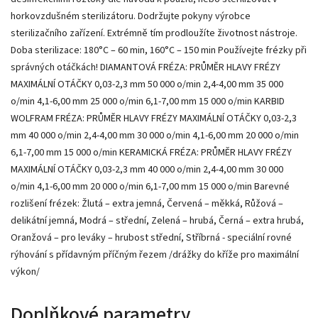
horkovzdušném sterilizátoru. Dodržujte pokyny výrobce
sterilizačního zařízení. Extrémně tím prodloužíte životnost nástroje.
Doba sterilizace: 180°C – 60 min, 160°C – 150 min Používejte frézky při
správných otáčkách! DIAMANTOVÁ FRÉZA: PRŮMĚR HLAVY FRÉZY
MAXIMÁLNÍ OTÁČKY 0,03-2,3 mm 50 000 o/min 2,4-4,00 mm 35 000
o/min 4,1-6,00 mm 25 000 o/min 6,1-7,00 mm 15 000 o/min KARBID
WOLFRAM FRÉZA: PRŮMĚR HLAVY FRÉZY MAXIMÁLNÍ OTÁČKY 0,03-2,3
mm 40 000 o/min 2,4-4,00 mm 30 000 o/min 4,1-6,00 mm 20 000 o/min
6,1-7,00 mm 15 000 o/min KERAMICKÁ FRÉZA: PRŮMĚR HLAVY FRÉZY
MAXIMÁLNÍ OTÁČKY 0,03-2,3 mm 40 000 o/min 2,4-4,00 mm 30 000
o/min 4,1-6,00 mm 20 000 o/min 6,1-7,00 mm 15 000 o/min Barevné
rozlišení frézek: Žlutá – extra jemná, Červená – měkká, Růžová –
delikátní jemná, Modrá – střední, Zelená – hrubá, Černá – extra hrubá,
Oranžová – pro leváky – hrubost střední, Stříbrná - speciální rovné
rýhování s přídavným příčným řezem /drážky do kříže pro maximální
výkon/
Doplňkové parametry