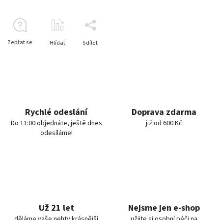
Zeptat se
Hlídat
Sdílet
Rychlé odeslání
Doprava zdarma
Do 11:00 objednáte, ještě dnes
již od 600 Kč
odesíláme!
Už 21 let
Nejsme jen e-shop
děláme vaše nehty krásnější
užijte si osobní péči na