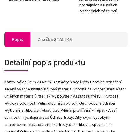
prodejnách a u našich
obchodních zástupců
Popis
Značka
STALEKS
Detailní popis produktu
Název: Válec 6mm x 14 mm - rozměry hlavy frézy Barevné označení:
zelená Vysoce kvalitní kovový materiál Vhodné na: •odbroušení všech
umělých materiálů /gel, akryl, polygel/ Vlastnosti frézy: •Tvrdost
•Vysoká odolnost •Velmi dlouhá životnost •Jednoduchá údržba
•Výborné antikorozní vlastnosti •Menší prohřívání – nepálí •Vyšší
účinnost – rychlejší práce Údržba frézy: Díky svým vysokým
antikorozním vlastnostem, lze frézy desinfikovat speciálními
desinfekčními roztoky dle návodu k použití, nebo sterilizovat v