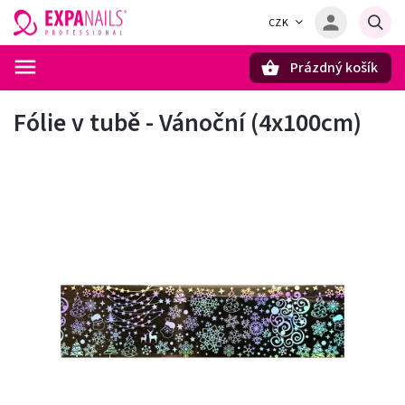
CZK
Prázdný košík
Hledat
Fólie v tubě - Vánoční (4x100cm)