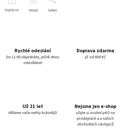
Zeptat se
Hlídat
Sdílet
Rychlé odeslání
Doprava zdarma
Do 11:00 objednáte, ještě dnes
již od 600 Kč
odesíláme!
Už 21 let
Nejsme jen e-shop
děláme vaše nehty krásnější
užijte si osobní péči na
prodejnách a u našich
obchodních zástupců