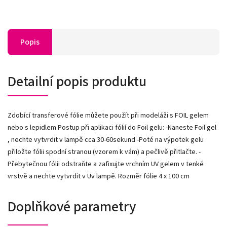
Popis
Detailní popis produktu
Zdobící transferové fólie můžete použít při modeláži s FOIL gelem
nebo s lepidlem Postup při aplikaci fólií do Foil gelu: -Naneste Foil gel
, nechte vytvrdit v lampě cca 30-60sekund -Poté na výpotek gelu
přiložte fólii spodní stranou (vzorem k vám) a pečlivě přitlačte. -
Přebytečnou fólii odstraňte a zafixujte vrchním UV gelem v tenké
vrstvě a nechte vytvrdit v Uv lampě. Rozměr fólie 4 x 100 cm
Doplňkové parametry