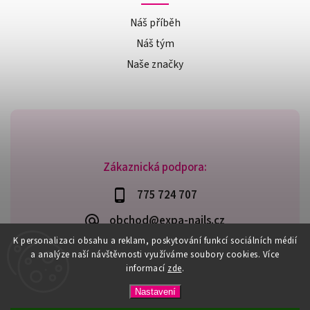
Náš příběh
Náš tým
Naše značky
Zákaznická podpora:
775 724 707
obchod@expa-nails.cz
K personalizaci obsahu a reklam, poskytování funkcí sociálních médií
a analýze naší návštěvnosti využíváme soubory cookies. Více
informací
zde
.
Copyright 2026
Expanails.cz
. Všechna práva vyhrazena.
Nastavení
Upravit nastavení cookies