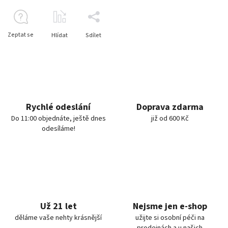
Zeptat se
Hlídat
Sdílet
Rychlé odeslání
Doprava zdarma
Do 11:00 objednáte, ještě dnes
již od 600 Kč
odesíláme!
Už 21 let
Nejsme jen e-shop
děláme vaše nehty krásnější
užijte si osobní péči na
prodejnách a u našich