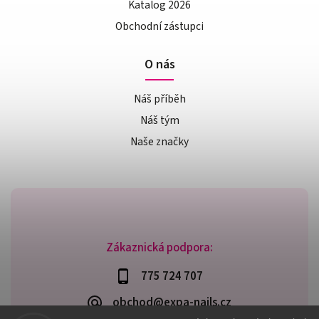
Katalog 2026
Obchodní zástupci
O nás
Náš příběh
Náš tým
Naše značky
Zákaznická podpora:
775 724 707
obchod@expa-nails.cz