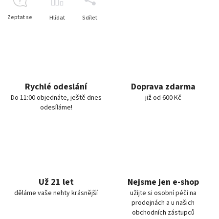
Zeptat se
Hlídat
Sdílet
Rychlé odeslání
Doprava zdarma
Do 11:00 objednáte, ještě dnes
již od 600 Kč
odesíláme!
Už 21 let
Nejsme jen e-shop
děláme vaše nehty krásnější
užijte si osobní péči na
prodejnách a u našich
obchodních zástupců