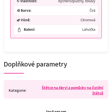
✨ Vlastnost:
Rychlerozpustný, těkavý
🎨 Barva:
Čirá
🌿 Vůně:
Citronová
Balení:
Lahvička
Doplňkové parametry
Štětce na Akryl a pomůcky na čistění
Kategorie
:
štětců
Instagram