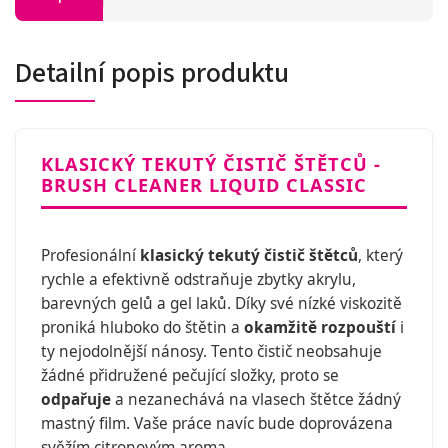
Detailní popis produktu
KLASICKÝ TEKUTÝ ČISTIČ ŠTĚTCŮ -
BRUSH CLEANER LIQUID CLASSIC
Profesionální
klasický tekutý čistič štětců
, který
rychle a efektivně odstraňuje zbytky akrylu,
barevných gelů a gel laků. Díky své nízké viskozitě
proniká hluboko do štětin a
okamžitě rozpouští
i
ty nejodolnější nánosy. Tento čistič neobsahuje
žádné přidružené pečující složky, proto se
odpařuje
a nezanechává na vlasech štětce žádný
mastný film. Vaše práce navíc bude doprovázena
svěžím citronovým aroma.