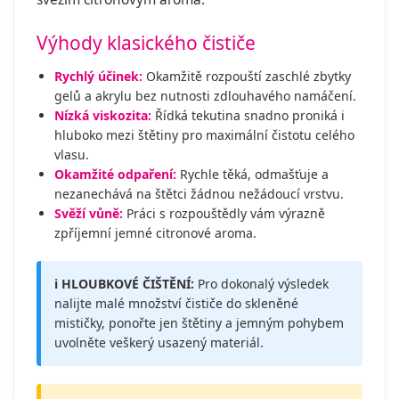
Výhody klasického čističe
Rychlý účinek:
Okamžitě rozpouští zaschlé zbytky
gelů a akrylu bez nutnosti zdlouhavého namáčení.
Nízká viskozita:
Řídká tekutina snadno proniká i
hluboko mezi štětiny pro maximální čistotu celého
vlasu.
Okamžité odpaření:
Rychle těká, odmašťuje a
nezanechává na štětci žádnou nežádoucí vrstvu.
Svěží vůně:
Práci s rozpouštědly vám výrazně
zpříjemní jemné citronové aroma.
ℹ️ HLOUBKOVÉ ČIŠTĚNÍ:
Pro dokonalý výsledek
nalijte malé množství čističe do skleněné
mističky, ponořte jen štětiny a jemným pohybem
uvolněte veškerý usazený materiál.