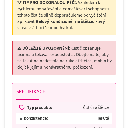
💡 TIP PRO DOKONALOU PÉČI:
Vzhledem k
rychlému odpařování a odmašťovací schopnosti
tohoto čističe silně doporučujeme po vyčištění
aplikovat
Gelový kondicionér na štětce
, který
vlasu vrátí potřebnou hydrataci.
⚠️ DŮLEŽITÉ UPOZORNĚNÍ:
Čistič obsahuje
účinná a těkavá rozpouštědla. Dbejte na to, aby
se tekutina nedostala na rukojeť štětce, mohlo by
dojít k jejímu nenávratnému poškození.
SPECIFIKACE:
Typ produktu:
Čistič na štětce
💧 Konzistence:
Tekutá