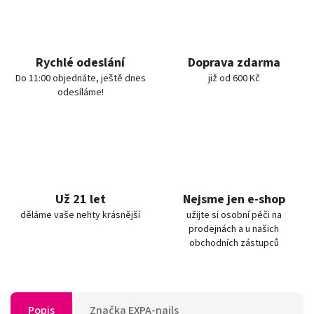
Rychlé odeslání
Doprava zdarma
Do 11:00 objednáte, ještě dnes
již od 600 Kč
odesíláme!
Už 21 let
Nejsme jen e-shop
děláme vaše nehty krásnější
užijte si osobní péči na
prodejnách a u našich
obchodních zástupců
Popis
Značka
EXPA-nails