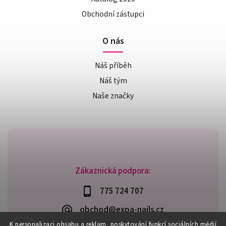
Obchodní zástupci
O nás
Náš příběh
Náš tým
Naše značky
Zákaznická podpora:
775 724 707
obchod@expa-nails.cz
K personalizaci obsahu a reklam, poskytování funkcí sociálních médií