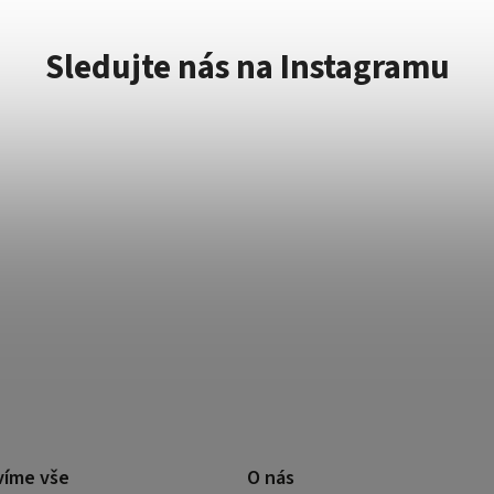
Sledujte nás na Instagramu
víme vše
O nás