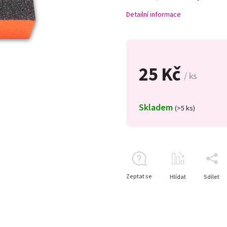
Detailní informace
25 Kč
/ ks
Skladem
(>5 ks)
Zeptat se
Hlídat
Sdílet