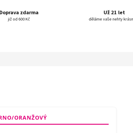
Doprava zdarma
Už 21 let
již od 600 Kč
děláme vaše nehty krásn
ČERNO/ORANŽOVÝ