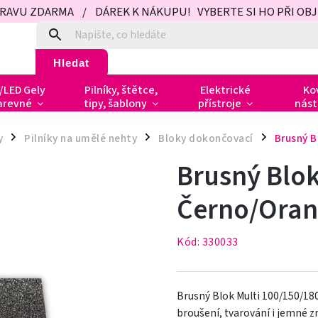
PRAVU ZDARMA / DÁREK K NÁKUPU! VYBERTE SI HO PŘI OBJED
Hledat
/LED Gely
Pilníky, štětce,
Elektrické
Ko
arevné
tipy, šablony
přístroje
nást
y
Pilníky na umělé nehty
Bloky dokončovací
Brusný B
/
/
/
Brusný Blok
Černo/Oran
Kód:
330033
Brusný Blok Multi 100/150/18
broušení, tvarování i jemné 