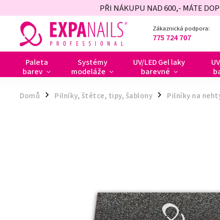
PŘI NÁKUPU NAD 600,- MÁTE DO
Zákaznická podpora:
775 724 707
Paleta
Systémy
UV/LED Gel laky
UV
barev
modeláže
barevné
b
Domů
Pilníky, štětce, tipy, šablony
Pilníky na neht
/
/