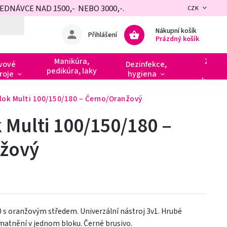
NÁVCE NAD 1500,- NEBO 3000,-.
CZK
Nákupní košík
Přihlášení
Prázdný košík
Manikúra,
Zdobe
vové
Dezinfekce,
pedikúra, laky
razít
roje
hygiena
kamín
lok Multi 100/150/180 – Černo/Oranžový
 Multi 100/150/180 –
žový
0 s oranžovým středem. Univerzální nástroj 3v1. Hrubé
zmatnění v jednom bloku. Černé brusivo.