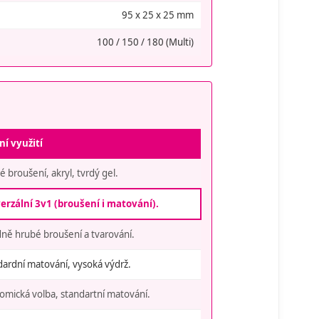
95 x 25 x 25 mm
100 / 150 / 180 (Multi)
ní využití
 broušení, akryl, tvrdý gel.
erzální 3v1 (broušení i matování).
dně hrubé broušení a tvarování.
dardní matování, vysoká výdrž.
omická volba, standartní matování.