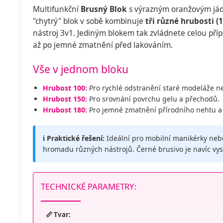
Multifunkční
Brusný Blok
s výrazným oranžovým jád
"chytrý" blok v sobě kombinuje
tři různé hrubosti (1
nástroj 3v1. Jediným blokem tak zvládnete celou př
až po jemné zmatnění před lakováním.
Vše v jednom bloku
Hrubost 100:
Pro rychlé odstranění staré modeláže ne
Hrubost 150:
Pro srovnání povrchu gelu a přechodů.
Hrubost 180:
Pro jemné zmatnění přírodního nehtu a f
ℹ️ Praktické řešení:
Ideální pro mobilní manikérky nebo 
hromadu různých nástrojů. Černé brusivo je navíc vys
TECHNICKÉ PARAMETRY:
📏 Tvar: