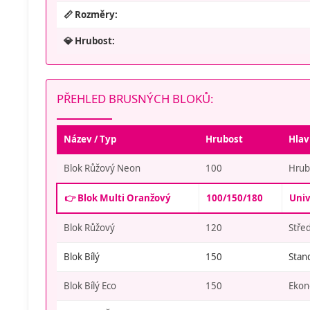
📏 Rozměry:
💎 Hrubost:
PŘEHLED BRUSNÝCH BLOKŮ:
Název / Typ
Hrubost
Hlav
Blok Růžový Neon
100
Hrubé
👉 Blok Multi Oranžový
100/150/180
Univ
Blok Růžový
120
Stře
Blok Bílý
150
Stan
Blok Bílý Eco
150
Ekon