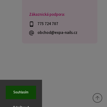
Zákaznická podpora:
775 724 707
obchod@expa-nails.cz
Souhlasím