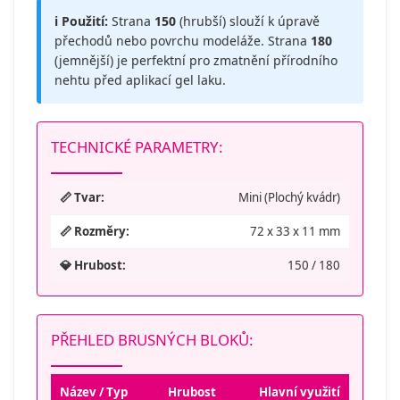
ℹ️ Použití:
Strana
150
(hrubší) slouží k úpravě
přechodů nebo povrchu modeláže. Strana
180
(jemnější) je perfektní pro zmatnění přírodního
nehtu před aplikací gel laku.
TECHNICKÉ PARAMETRY:
📏 Tvar:
Mini (Plochý kvádr)
📏 Rozměry:
72 x 33 x 11 mm
💎 Hrubost:
150 / 180
PŘEHLED BRUSNÝCH BLOKŮ:
Název / Typ
Hrubost
Hlavní využití