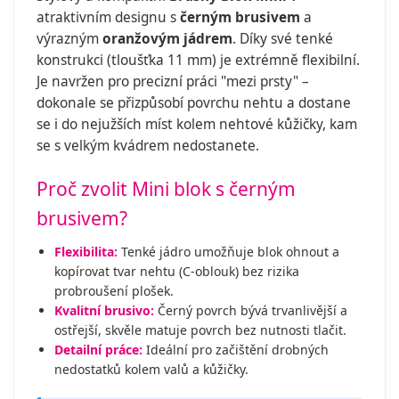
atraktivním designu s
černým brusivem
a
výrazným
oranžovým jádrem
. Díky své tenké
konstrukci (tloušťka 11 mm) je extrémně flexibilní.
Je navržen pro precizní práci "mezi prsty" –
dokonale se přizpůsobí povrchu nehtu a dostane
se i do nejužších míst kolem nehtové kůžičky, kam
se s velkým kvádrem nedostanete.
Proč zvolit Mini blok s černým
brusivem?
Flexibilita:
Tenké jádro umožňuje blok ohnout a
kopírovat tvar nehtu (C-oblouk) bez rizika
probroušení plošek.
Kvalitní brusivo:
Černý povrch bývá trvanlivější a
ostřejší, skvěle matuje povrch bez nutnosti tlačit.
Detailní práce:
Ideální pro začištění drobných
nedostatků kolem valů a kůžičky.