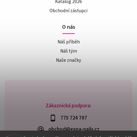
Katalog 2026
Obchodní zástupci
O nás
Náš příběh
Náš tým
Naše značky
Zákaznická podpora:
775 724 707
obchod@expa-nails.cz