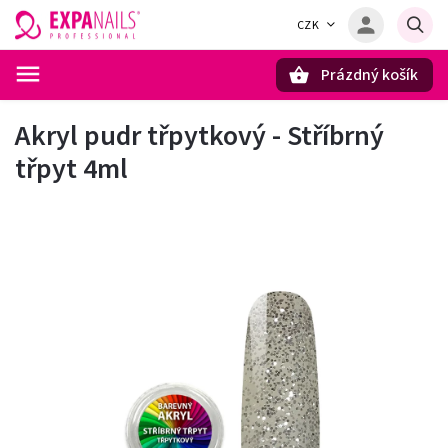
CZK
Prázdný košík
Hledat
Akryl pudr třpytkový - Stříbrný
třpyt 4ml