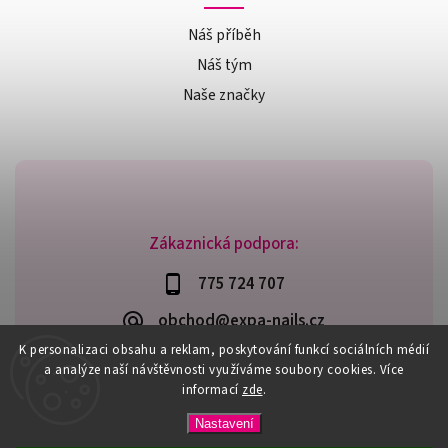
Náš příběh
Náš tým
Naše značky
Zákaznická podpora:
775 724 707
obchod@expa-nails.cz
K personalizaci obsahu a reklam, poskytování funkcí sociálních médií
a analýze naší návštěvnosti využíváme soubory cookies. Více
informací
zde
.
Copyright 2026
Expanails.cz
. Všechna práva vyhrazena.
Nastavení
Upravit nastavení cookies