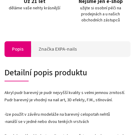
Už 21 let
Nejsme jen e-shop
děláme vaše nehty krásnější
užijte si osobní péči na
prodejnách a u našich
obchodních zástupců
Popis
Značka
EXPA-nails
Detailní popis produktu
Akryl pudr barevný je pudr nejvyšší kvality s velmi jemnou zrnitostí.
Pudr barevný je vhodný na nail art, 3D efekty, F.M., stínování.
-lze použít v závěru modeláže na barevný celopotah nehtů
-nanáší se v jedné nebo dvou tenkých vrstvách