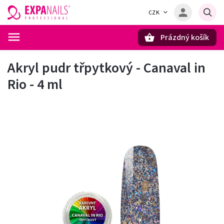
CZK
Prázdný košík
Hledat
Akryl pudr třpytkový - Canaval in
Rio - 4 ml