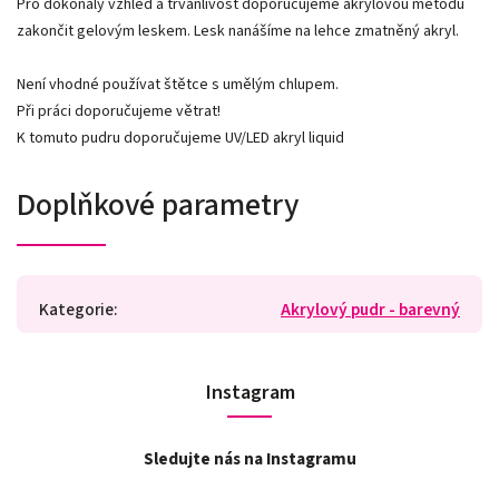
Pro dokonalý vzhled a trvanlivost doporučujeme akrylovou metodu
zakončit gelovým leskem. Lesk nanášíme na lehce zmatněný akryl.
Není vhodné používat štětce s umělým chlupem.
Při práci doporučujeme větrat!
K tomuto pudru doporučujeme UV/LED akryl liquid
Doplňkové parametry
Kategorie
:
Akrylový pudr - barevný
Instagram
Sledujte nás na Instagramu