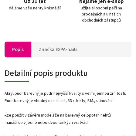
Už 21 let
Nejsme jen e-shop
děláme vaše nehty krásnější
užijte si osobní péči na
prodejnách a u našich
obchodních zástupců
Popis
Značka
EXPA-nails
Detailní popis produktu
Akryl pudr barevný je pudr nejvyšší kvality s velmi jemnou zrnitostí.
Pudr barevný je vhodný na nail art, 3D efekty, F.M., stínování.
-lze použít v závěru modeláže na barevný celopotah nehtů
-nanáší se v jedné nebo dvou tenkých vrstvách