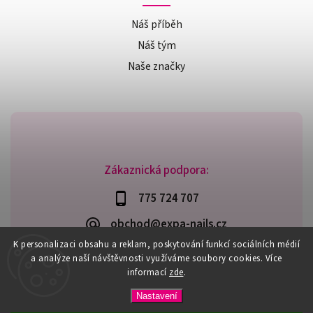
Náš příběh
Náš tým
Naše značky
Zákaznická podpora:
775 724 707
obchod@expa-nails.cz
K personalizaci obsahu a reklam, poskytování funkcí sociálních médií
a analýze naší návštěvnosti využíváme soubory cookies. Více
informací
zde
.
Copyright 2026
Expanails.cz
. Všechna práva vyhrazena.
Nastavení
Upravit nastavení cookies