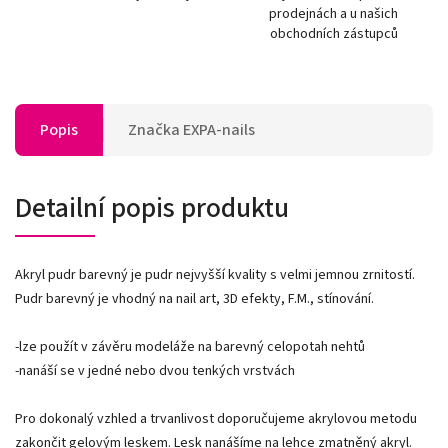
prodejnách a u našich
obchodních zástupců
Popis
Značka
EXPA-nails
Detailní popis produktu
Akryl pudr barevný je pudr nejvyšší kvality s velmi jemnou zrnitostí.
Pudr barevný je vhodný na nail art, 3D efekty, F.M., stínování.
-lze použít v závěru modeláže na barevný celopotah nehtů
-nanáší se v jedné nebo dvou tenkých vrstvách
Pro dokonalý vzhled a trvanlivost doporučujeme akrylovou metodu
zakončit gelovým leskem. Lesk nanášíme na lehce zmatněný akryl.