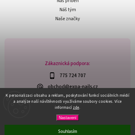
Náš příběh
Náš tým
Naše značky
Zákaznická podpora:
775 724 707
obchod@expa-nails.cz
K personalizaci obsahu a reklam, poskytování funkcí sociálních médií
a analýze naší návštěvnosti využíváme soubory cookies. Více
informací
zde
.
Copyright 2026
Expanails.cz
. Všechna práva vyhrazena.
Nastavení
Upravit nastavení cookies
Vytvořil
Shoptet
| Design
Shoptak.cz
Souhlasím