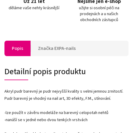
Už 21 let
Nejsme jen e-shop
děláme vaše nehty krásnější
užijte si osobní péči na
prodejnách a u našich
obchodních zástupců
Popis
Značka
EXPA-nails
Detailní popis produktu
Akryl pudr barevný je pudr nejvyšší kvality s velmi jemnou zrnitostí.
Pudr barevný je vhodný na nail art, 3D efekty, F.M., stínování.
-lze použít v závěru modeláže na barevný celopotah nehtů
-nanáší se v jedné nebo dvou tenkých vrstvách