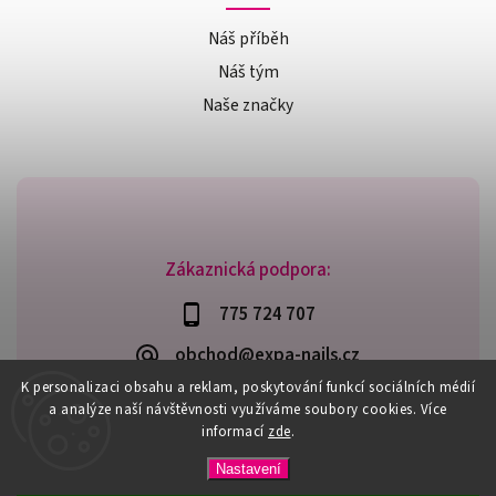
Náš příběh
Náš tým
Naše značky
Zákaznická podpora:
775 724 707
obchod@expa-nails.cz
K personalizaci obsahu a reklam, poskytování funkcí sociálních médií
a analýze naší návštěvnosti využíváme soubory cookies. Více
informací
zde
.
Copyright 2026
Expanails.cz
. Všechna práva vyhrazena.
Nastavení
Upravit nastavení cookies