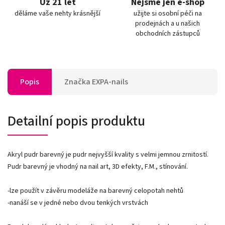
Už 21 let
Nejsme jen e-shop
děláme vaše nehty krásnější
užijte si osobní péči na
prodejnách a u našich
obchodních zástupců
Popis
Značka
EXPA-nails
Detailní popis produktu
Akryl pudr barevný je pudr nejvyšší kvality s velmi jemnou zrnitostí.
Pudr barevný je vhodný na nail art, 3D efekty, F.M., stínování.
-lze použít v závěru modeláže na barevný celopotah nehtů
-nanáší se v jedné nebo dvou tenkých vrstvách