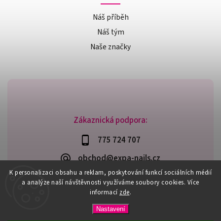
Náš příběh
Náš tým
Naše značky
Zákaznická podpora:
775 724 707
obchod@expa-nails.cz
K personalizaci obsahu a reklam, poskytování funkcí sociálních médií
a analýze naší návštěvnosti využíváme soubory cookies. Více
informací
zde
.
Copyright 2026
Expanails.cz
. Všechna práva vyhrazena.
Nastavení
Upravit nastavení cookies