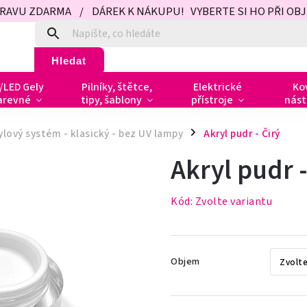
PRAVU ZDARMA / DÁREK K NÁKUPU! VYBERTE SI HO PŘI OBJED
Hledat
/LED Gely
Pilníky, štětce,
Elektrické
Ko
arevné
tipy, šablony
přístroje
nást
ylový systém - klasický - bez UV lampy
Akryl pudr - Čirý
/
Akryl pudr -
Kód:
Zvolte variantu
Objem