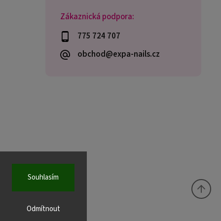
Zákaznická podpora:
775 724 707
obchod@expa-nails.cz
Souhlasím
Odmítnout