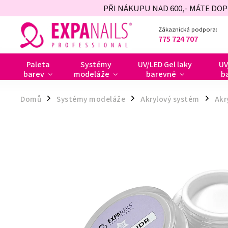
PŘI NÁKUPU NAD 600,- MÁTE DO
Zákaznická podpora:
775 724 707
Paleta
Systémy
UV/LED Gel laky
UV
barev
modeláže
barevné
b
Domů
Systémy modeláže
Akrylový systém
Akr
/
/
/