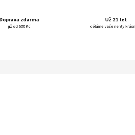
Doprava zdarma
Už 21 let
již od 600 Kč
děláme vaše nehty krásn