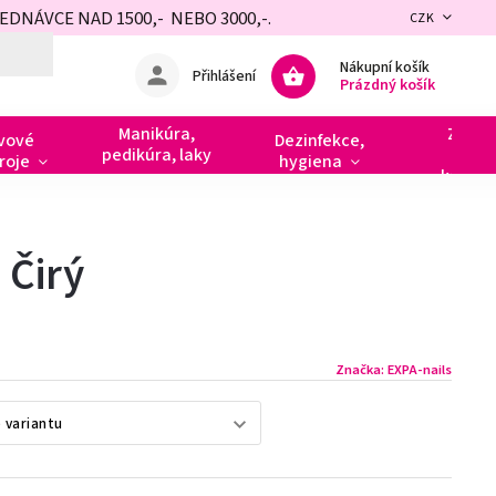
NÁVCE NAD 1500,- NEBO 3000,-.
CZK
Nákupní košík
Přihlášení
Prázdný košík
Manikúra,
Zdobe
vové
Dezinfekce,
pedikúra, laky
razít
roje
hygiena
kamín
 Čirý
Značka:
EXPA-nails