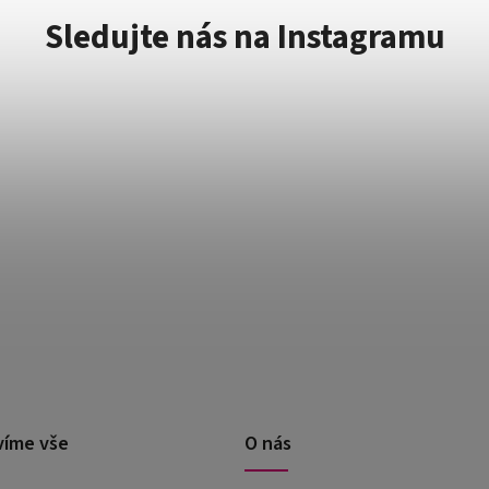
Sledujte nás na Instagramu
víme vše
O nás