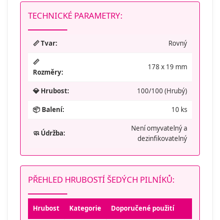
TECHNICKÉ PARAMETRY:
📏 Tvar:
Rovný
📏
178 x 19 mm
Rozměry:
💎 Hrubost:
100/100 (Hrubý)
📦 Balení:
10 ks
Není omyvatelný a
🧼 Údržba:
dezinfikovatelný
PŘEHLED HRUBOSTÍ ŠEDÝCH PILNÍKŮ:
Hrubost
Kategorie
Doporučené použití