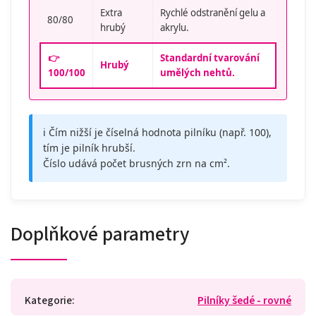
Extra
Rychlé odstranění gelu a
80/80
hrubý
akrylu.
👉
Standardní tvarování
Hrubý
100/100
umělých nehtů.
ℹ️ Čím nižší je číselná hodnota pilníku (např. 100),
tím je pilník hrubší.
Číslo udává počet brusných zrn na cm².
Doplňkové parametry
Kategorie
:
Pilníky šedé - rovné