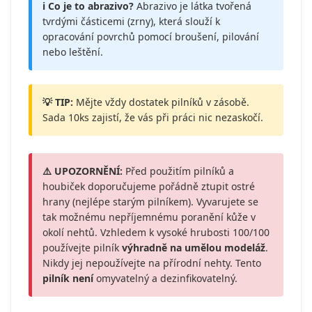
ℹ️ Co je to abrazivo?
Abrazivo je látka tvořená
tvrdými částicemi (zrny), která slouží k
opracování povrchů pomocí broušení, pilování
nebo leštění.
💡 TIP:
Mějte vždy dostatek pilníků v zásobě.
Sada 10ks zajistí, že vás při práci nic nezaskočí.
⚠️ UPOZORNĚNÍ:
Před použitím pilníků a
houbiček doporučujeme pořádně ztupit ostré
hrany (nejlépe starým pilníkem). Vyvarujete se
tak možnému nepříjemnému poranění kůže v
okolí nehtů. Vzhledem k vysoké hrubosti 100/100
používejte pilník
výhradně na umělou modeláž
.
Nikdy jej nepoužívejte na přírodní nehty. Tento
pilník není
omyvatelný a dezinfikovatelný.